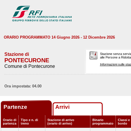
ORARIO PROGRAMMATO 14 Giugno 2026 - 12 Dicembre 2026
Stazione di
Stazione senza serviz
alle Persone a Ridotta 
PONTECURONE
Informazioni sulle staz
Comune di Pontecurone
Ora impostata: 04.00
Partenze
Arrivi
Orario di
Tipo e n. di
Stazione di arrivo
Binario
Classi e 
partenza
treno
(orario di arrivo)
programmato
bordo