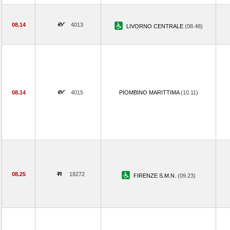
08.14
4013
LIVORNO CENTRALE
(08.48)
08.14
4015
PIOMBINO MARITTIMA
(10.11)
08.25
18272
FIRENZE S.M.N.
(09.23)