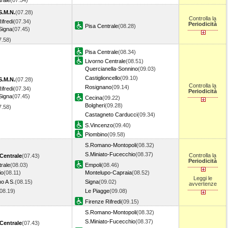
rale
(07.54)
S.M.N.
(07.28)
Controlla la
ifredi
(07.34)
Periodicità
Pisa Centrale
(08.28)
Signa
(07.45)
7.58)
Pisa Centrale
(08.34)
Livorno Centrale
(08.51)
Quercianella-Sonnino
(09.03)
Castiglioncello
(09.10)
S.M.N.
(07.28)
Controlla la
Rosignano
(09.14)
ifredi
(07.34)
Periodicità
Signa
(07.45)
Cecina
(09.22)
Bolgheri
(09.28)
7.58)
Castagneto Carducci
(09.34)
S.Vincenzo
(09.40)
Piombino
(09.58)
S.Romano-Montopoli
(08.32)
S.Miniato-Fucecchio
(08.37)
Controlla la
Centrale
(07.43)
Periodicità
rale
(08.03)
Empoli
(08.46)
io
(08.11)
Montelupo-Capraia
(08.52)
Leggi le
o A S.
(08.15)
Signa
(09.02)
avvertenze
(08.19)
Le Piagge
(09.08)
Firenze Rifredi
(09.15)
S.Romano-Montopoli
(08.32)
S.Miniato-Fucecchio
(08.37)
Centrale
(07.43)