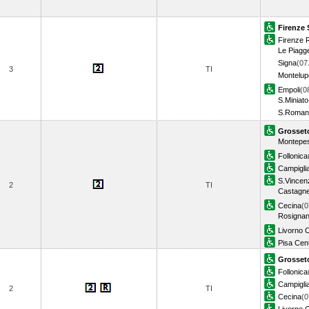
Firenze 
Firenze R
Le Piagg
Signa
(07
3
TI
Montelup
Empoli
(0
S.Miniat
S.Romano
Grosset
Montepes
Follonica
Campiglia
S.Vincen
2
TI
Castagne
Cecina
(0
Rosigna
Livorno C
Pisa Cent
Grosset
Follonica
Campiglia
2
TI
Cecina
(0