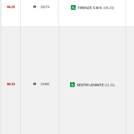
08.25
18274
FIRENZE S.M.N.
(09.23)
08.33
19480
SESTRI LEVANTE
(11.31)