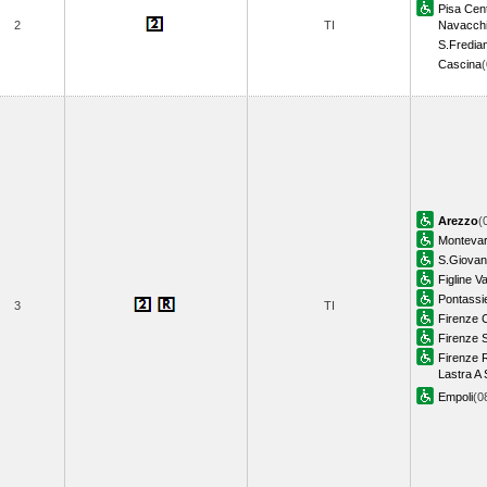
Pisa Cent
2
TI
Navacch
S.Fredian
Cascina
Arezzo
(
Montevar
S.Giovan
Figline V
Pontassi
3
TI
Firenze 
Firenze 
Firenze R
Lastra A 
Empoli
(0