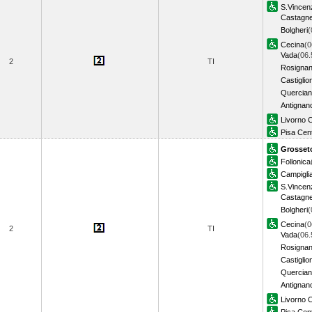
S.Vincen
Castagne
Bolgheri
(
Cecina
(0
Vada
(06.
2
TI
Rosigna
Castiglio
Quercian
Antignan
Livorno C
Pisa Cent
Grosset
Follonica
Campiglia
S.Vincen
Castagne
Bolgheri
(
Cecina
(0
2
TI
Vada
(06.
Rosigna
Castiglio
Quercian
Antignan
Livorno C