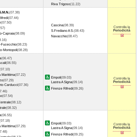
Riva Trigoso
(11.22)
S.M.N.
(07.38)
ifredi
(07.44)
e
(07.50)
Cascina
(08.39)
Controlla la
.57)
Periodicità
S.Frediano A S.
(08.43)
o-Capraia
(08.09)
Navacchio
(08.47)
8.16)
o-Fucecchio
(08.23)
-Montopoli
(08.28)
o
(06.47)
cali
(06.55)
(07.10)
 Marittima
(07.22)
Empoli
(09.03)
Controlla la
zo
(07.29)
Periodicità
Lastra A Signa
(09.14)
to Carducci
(07.36)
Firenze Rifredi
(09.26)
7.46)
no
(07.54)
entrale
(08.12)
rale
(08.32)
o
(06.55)
(07.18)
Empoli
(09.03)
Controlla la
 Marittima
(07.29)
Periodicità
Lastra A Signa
(09.14)
7.48)
Firenze Rifredi
(09.25)