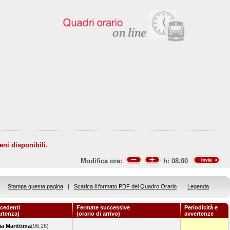
eni disponibili.
Modifica ora:
h:
08.00
Stampa questa pagina
|
Scarica il formato PDF del Quadro Orario
|
Legenda
cedenti
Fermate successive
Periodicità e
artenza)
(orario di arrivo)
avvertenze
a Marittima
(06.26)