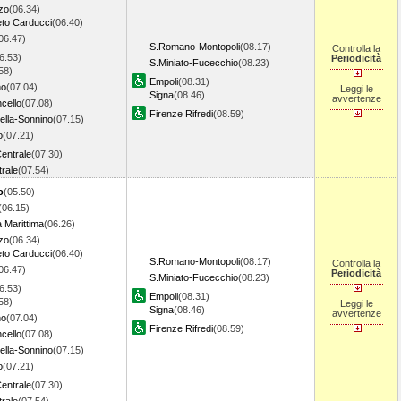
zo
(06.34)
to Carducci
(06.40)
06.47)
S.Romano-Montopoli
(08.17)
Controlla la
6.53)
Periodicità
S.Miniato-Fucecchio
(08.23)
58)
Empoli
(08.31)
no
(07.04)
Leggi le
Signa
(08.46)
avvertenze
ncello
(07.08)
Firenze Rifredi
(08.59)
ella-Sonnino
(07.15)
o
(07.21)
entrale
(07.30)
rale
(07.54)
o
(05.50)
(06.15)
 Marittima
(06.26)
zo
(06.34)
to Carducci
(06.40)
S.Romano-Montopoli
(08.17)
Controlla la
06.47)
Periodicità
S.Miniato-Fucecchio
(08.23)
6.53)
Empoli
(08.31)
58)
Leggi le
Signa
(08.46)
avvertenze
no
(07.04)
Firenze Rifredi
(08.59)
ncello
(07.08)
ella-Sonnino
(07.15)
o
(07.21)
entrale
(07.30)