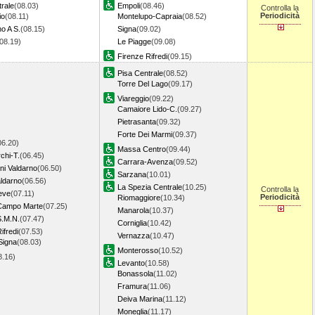
rale
(08.03)
Empoli
(08.46)
Controlla la
Periodicità
io
(08.11)
Montelupo-Capraia
(08.52)
o A S.
(08.15)
Signa
(09.02)
(08.19)
Le Piagge
(09.08)
Firenze Rifredi
(09.15)
Pisa Centrale
(08.52)
Torre Del Lago
(09.17)
Viareggio
(09.22)
Camaiore Lido-C.
(09.27)
Pietrasanta
(09.32)
Forte Dei Marmi
(09.37)
06.20)
Massa Centro
(09.44)
chi-T.
(06.45)
Carrara-Avenza
(09.52)
ni Valdarno
(06.50)
Sarzana
(10.01)
aldarno
(06.56)
La Spezia Centrale
(10.25)
Controlla la
eve
(07.11)
Periodicità
Riomaggiore
(10.34)
Campo Marte
(07.25)
Manarola
(10.37)
S.M.N.
(07.47)
Corniglia
(10.42)
ifredi
(07.53)
Vernazza
(10.47)
Signa
(08.03)
Monterosso
(10.52)
8.16)
Levanto
(10.58)
Bonassola
(11.02)
Framura
(11.06)
Deiva Marina
(11.12)
Moneglia
(11.17)