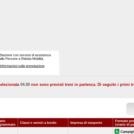
Stazione con servizio di assistenza
alle Persone a Ridotta Mobilità.
Informazioni sulla prenotazione
selezionata
04.00
non sono previsti treni in partenza. Di seguito i primi tr
ario
Fermate pre
Classi e servizi a bordo
Impresa di trasporto
grammato
(orario di p
Campigli