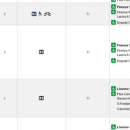
Pisa Cent
Firenze 
Firenze R
3
TI
Lastra A 
Empoli
(0
Firenze 
Firenze R
3
TI
Lastra A 
Empoli
(0
Livorno 
Pisa Cent
2
TI
Navacch
S.Fredian
Cascina
Livorno 