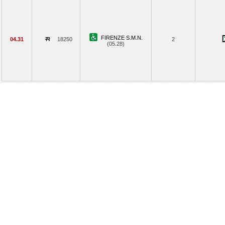
FIRENZE S.M.N.
04.31
18250
2
(05.28)