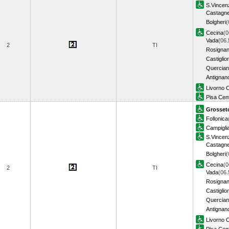
S.Vincen
Castagne
Bolgheri
(
Cecina
(0
Vada
(06.
2
TI
Rosigna
Castiglio
Quercian
Antignan
Livorno C
Pisa Cent
Grosset
Follonica
Campiglia
S.Vincen
Castagne
Bolgheri
(
Cecina
(0
2
TI
Vada
(06.
Rosigna
Castiglio
Quercian
Antignan
Livorno C