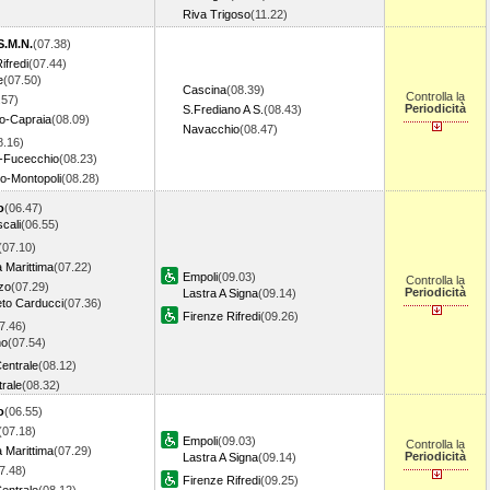
Riva Trigoso
(11.22)
S.M.N.
(07.38)
ifredi
(07.44)
e
(07.50)
Cascina
(08.39)
Controlla la
.57)
Periodicità
S.Frediano A S.
(08.43)
o-Capraia
(08.09)
Navacchio
(08.47)
8.16)
o-Fucecchio
(08.23)
-Montopoli
(08.28)
o
(06.47)
cali
(06.55)
(07.10)
 Marittima
(07.22)
Empoli
(09.03)
Controlla la
zo
(07.29)
Periodicità
Lastra A Signa
(09.14)
to Carducci
(07.36)
Firenze Rifredi
(09.26)
7.46)
no
(07.54)
entrale
(08.12)
rale
(08.32)
o
(06.55)
(07.18)
Empoli
(09.03)
Controlla la
 Marittima
(07.29)
Periodicità
Lastra A Signa
(09.14)
7.48)
Firenze Rifredi
(09.25)