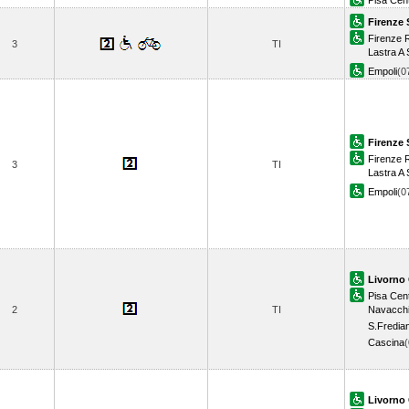
Pisa Cent
Firenze 
Firenze R
3
TI
Lastra A 
Empoli
(0
Firenze 
Firenze R
3
TI
Lastra A 
Empoli
(0
Livorno 
Pisa Cent
2
TI
Navacch
S.Fredian
Cascina
Livorno 