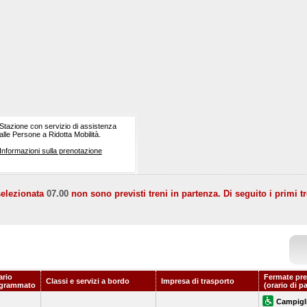
Stazione con servizio di assistenza
alle Persone a Ridotta Mobilità.
Informazioni sulla prenotazione
selezionata
07.00
non sono previsti treni in partenza. Di seguito i primi tr
ario
Fermate pre
Classi e servizi a bordo
Impresa di trasporto
grammato
(orario di p
Campigli