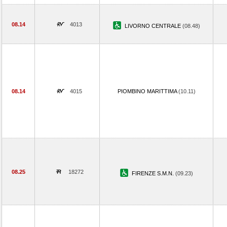
08.14
4013
LIVORNO CENTRALE
(08.48)
08.14
4015
PIOMBINO MARITTIMA
(10.11)
08.25
18272
FIRENZE S.M.N.
(09.23)