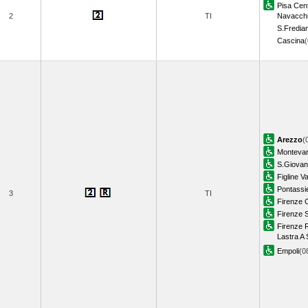
Pisa Cent
2
TI
Navacch
S.Fredian
Cascina
Arezzo
(
Montevar
S.Giovan
Figline V
Pontassi
3
TI
Firenze 
Firenze 
Firenze R
Lastra A 
Empoli
(0