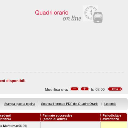
eni disponibili.
Modifica ora:
h:
08.00
Stampa questa pagina
|
Scarica il formato PDF del Quadro Orario
|
Legenda
cedenti
Fermate successive
Periodicità e
artenza)
(orario di arrivo)
avvertenze
a Marittima
(06.26)