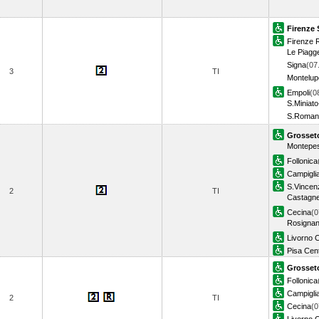
Firenze 
Firenze R
Le Piagg
Signa
(07
3
TI
Montelup
Empoli
(0
S.Miniat
S.Romano
Grosset
Montepes
Follonica
Campiglia
S.Vincen
2
TI
Castagne
Cecina
(0
Rosigna
Livorno C
Pisa Cent
Grosset
Follonica
Campiglia
2
TI
Cecina
(0