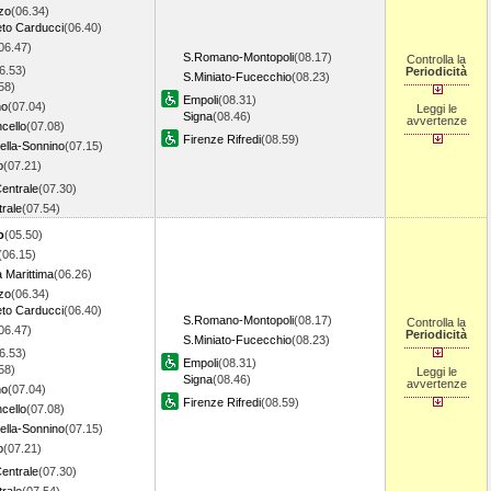
zo
(06.34)
to Carducci
(06.40)
06.47)
S.Romano-Montopoli
(08.17)
Controlla la
6.53)
Periodicità
S.Miniato-Fucecchio
(08.23)
58)
Empoli
(08.31)
no
(07.04)
Leggi le
Signa
(08.46)
avvertenze
ncello
(07.08)
Firenze Rifredi
(08.59)
ella-Sonnino
(07.15)
o
(07.21)
entrale
(07.30)
rale
(07.54)
o
(05.50)
(06.15)
 Marittima
(06.26)
zo
(06.34)
to Carducci
(06.40)
S.Romano-Montopoli
(08.17)
Controlla la
06.47)
Periodicità
S.Miniato-Fucecchio
(08.23)
6.53)
Empoli
(08.31)
58)
Leggi le
Signa
(08.46)
avvertenze
no
(07.04)
Firenze Rifredi
(08.59)
ncello
(07.08)
ella-Sonnino
(07.15)
o
(07.21)
entrale
(07.30)