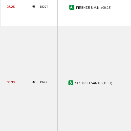
08.25
18274
FIRENZE S.M.N.
(09.23)
08.33
19480
SESTRI LEVANTE
(11.31)