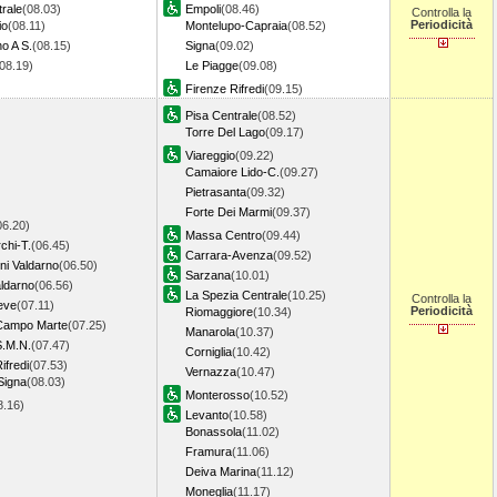
rale
(08.03)
Empoli
(08.46)
Controlla la
Periodicità
io
(08.11)
Montelupo-Capraia
(08.52)
o A S.
(08.15)
Signa
(09.02)
(08.19)
Le Piagge
(09.08)
Firenze Rifredi
(09.15)
Pisa Centrale
(08.52)
Torre Del Lago
(09.17)
Viareggio
(09.22)
Camaiore Lido-C.
(09.27)
Pietrasanta
(09.32)
Forte Dei Marmi
(09.37)
06.20)
Massa Centro
(09.44)
chi-T.
(06.45)
Carrara-Avenza
(09.52)
ni Valdarno
(06.50)
Sarzana
(10.01)
aldarno
(06.56)
La Spezia Centrale
(10.25)
Controlla la
eve
(07.11)
Periodicità
Riomaggiore
(10.34)
Campo Marte
(07.25)
Manarola
(10.37)
S.M.N.
(07.47)
Corniglia
(10.42)
ifredi
(07.53)
Vernazza
(10.47)
Signa
(08.03)
Monterosso
(10.52)
8.16)
Levanto
(10.58)
Bonassola
(11.02)
Framura
(11.06)
Deiva Marina
(11.12)
Moneglia
(11.17)