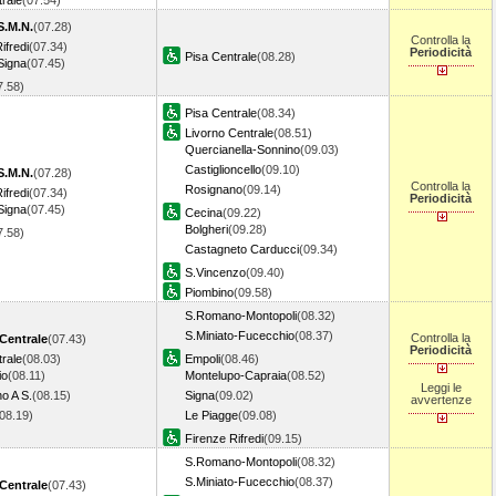
rale
(07.54)
S.M.N.
(07.28)
Controlla la
ifredi
(07.34)
Periodicità
Pisa Centrale
(08.28)
Signa
(07.45)
7.58)
Pisa Centrale
(08.34)
Livorno Centrale
(08.51)
Quercianella-Sonnino
(09.03)
Castiglioncello
(09.10)
S.M.N.
(07.28)
Controlla la
Rosignano
(09.14)
ifredi
(07.34)
Periodicità
Signa
(07.45)
Cecina
(09.22)
Bolgheri
(09.28)
7.58)
Castagneto Carducci
(09.34)
S.Vincenzo
(09.40)
Piombino
(09.58)
S.Romano-Montopoli
(08.32)
S.Miniato-Fucecchio
(08.37)
Controlla la
Centrale
(07.43)
Periodicità
rale
(08.03)
Empoli
(08.46)
io
(08.11)
Montelupo-Capraia
(08.52)
Leggi le
o A S.
(08.15)
Signa
(09.02)
avvertenze
(08.19)
Le Piagge
(09.08)
Firenze Rifredi
(09.15)
S.Romano-Montopoli
(08.32)
S.Miniato-Fucecchio
(08.37)
Centrale
(07.43)