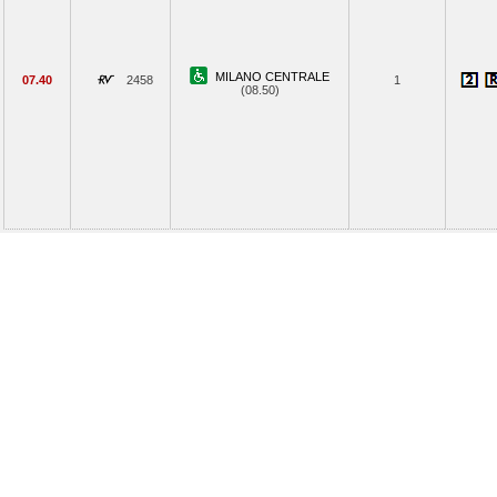
MILANO CENTRALE
07.40
2458
1
(08.50)