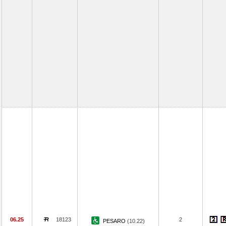
06.25
18123
2
PESARO
(10.22)