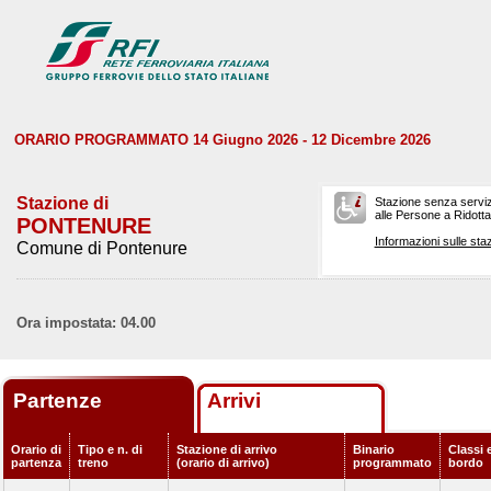
ORARIO PROGRAMMATO 14 Giugno 2026 - 12 Dicembre 2026
Stazione di
Stazione senza serviz
alle Persone a Ridotta 
PONTENURE
Informazioni sulle staz
Comune di Pontenure
Ora impostata: 04.00
Partenze
Arrivi
Orario di
Tipo e n. di
Stazione di arrivo
Binario
Classi e
partenza
treno
(orario di arrivo)
programmato
bordo