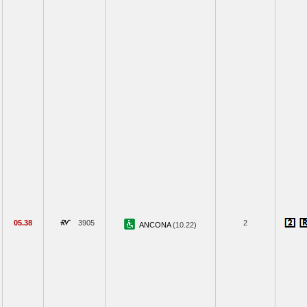
05.38
3905
2
ANCONA
(10.22)