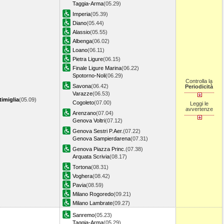
Taggia-Arma
(05.29)
Imperia
(05.39)
Diano
(05.44)
Alassio
(05.55)
Albenga
(06.02)
Loano
(06.11)
Pietra Ligure
(06.15)
Finale Ligure Marina
(06.22)
Spotorno-Noli
(06.29)
Controlla la
Savona
(06.42)
Periodicità
Varazze
(06.53)
timiglia
(05.09)
Cogoleto
(07.00)
Leggi le
avvertenze
Arenzano
(07.04)
Genova Voltri
(07.12)
Genova Sestri P.Aer.
(07.22)
Genova Sampierdarena
(07.31)
Genova Piazza Princ.
(07.38)
Arquata Scrivia
(08.17)
Tortona
(08.31)
Voghera
(08.42)
Pavia
(08.59)
Milano Rogoredo
(09.21)
Milano Lambrate
(09.27)
Sanremo
(05.23)
Taggia-Arma
(05.29)