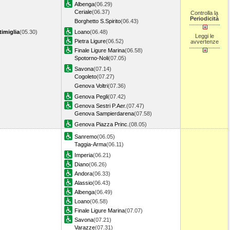
Albenga
(06.29)
Ceriale
(06.37)
Controlla la
Periodicità
Borghetto S.Spirito
(06.43)
timiglia
(05.30)
Loano
(06.48)
Leggi le
Pietra Ligure
(06.52)
avvertenze
Finale Ligure Marina
(06.58)
Spotorno-Noli
(07.05)
Savona
(07.14)
Cogoleto
(07.27)
Genova Voltri
(07.36)
Genova Pegli
(07.42)
Genova Sestri P.Aer.
(07.47)
Genova Sampierdarena
(07.58)
Genova Piazza Princ.
(08.05)
Sanremo
(06.05)
Taggia-Arma
(06.11)
Imperia
(06.21)
Diano
(06.26)
Andora
(06.33)
Alassio
(06.43)
Albenga
(06.49)
Loano
(06.58)
Finale Ligure Marina
(07.07)
Savona
(07.21)
Varazze
(07.31)