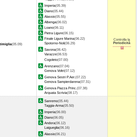
Imperia
(05.39)
Diano
(05.44)
Alassio
(05.55)
Albenga
(06.02)
Loano
(06.11)
Pietra Ligure
(06.15)
Finale Ligure Marina
(06.22)
Controlla la
Periodicità
Spotorno-Noli
(06.29)
timiglia
(05.09)
Savona
(06.42)
Varazze
(06.53)
Cogoleto
(07.00)
Arenzano
(07.04)
Genova Voltri
(07.12)
Genova Sestri P.Aer.
(07.22)
Genova Sampierdarena
(07.31)
Genova Piazza Princ.
(07.38)
Arquata Scrivia
(08.17)
Sanremo
(05.44)
Taggia-Arma
(05.50)
Imperia
(06.00)
Diano
(06.05)
Andora
(06.12)
Laigueglia
(06.16)
Alassio
(06.21)