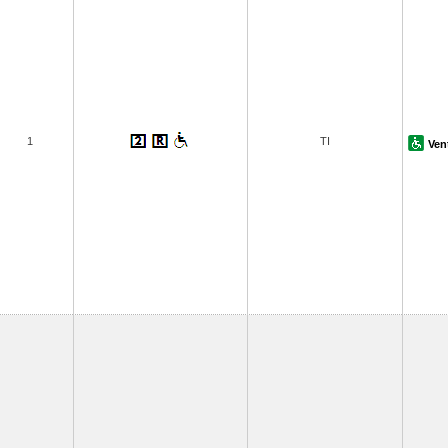
1
TI
Ven