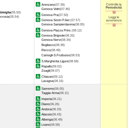
Controlla la
Arenzano
(07.39)
Periodicità
Genova Voltri
(07.46)
timiglia
(05.50)
Genova Pra
(07.50)
ecrosia
(05.54)
Leggi le
Genova Sestri P.Aer.
(07.57)
avvertenze
Genova Sampierdarena
(08.05)
Genova Piazza Princ.
(08.12)
Genova Brignole
(08.20)
Genova Nervi
(08.34)
Bogliasco
(08.38)
Recco
(08.49)
Camogli-S.Fruttuoso
(08.53)
S.Margherita Ligure
(08.58)
Rapallo
(09.02)
Zoagli
(09.07)
Chiavari
(09.12)
Lavagna
(09.16)
Sanremo
(06.05)
Taggia-Arma
(06.11)
Imperia
(06.21)
Diano
(06.26)
Andora
(06.33)
Alassio
(06.43)
Albenga
(06.49)
Loano
(06.58)