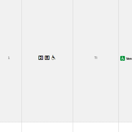
1
TI
Ven