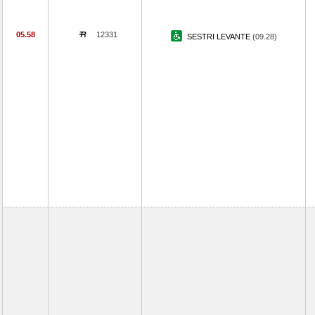
05.58
12331
SESTRI LEVANTE
(09.28)