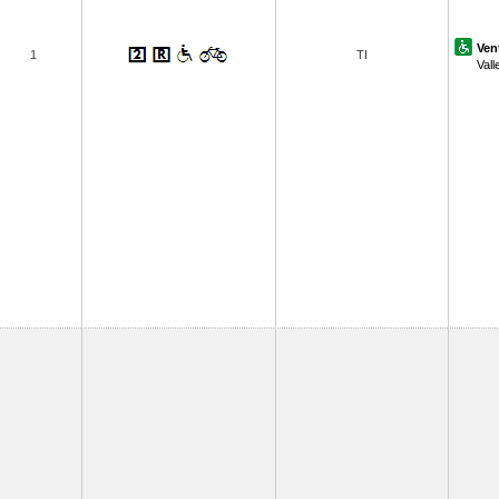
Ven
1
TI
Vall