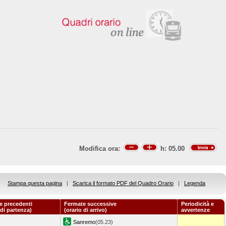
Modifica ora:
h:
05.00
Stampa questa pagina
|
Scarica il formato PDF del Quadro Orario
|
Legenda
e precedenti
Fermate successive
Periodicità e
 di partenza)
(orario di arrivo)
avvertenze
Sanremo
(05.23)