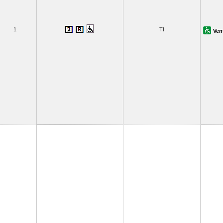
1
TI
Ven