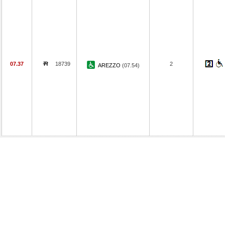
07.37
18739
2
AREZZO
(07.54)