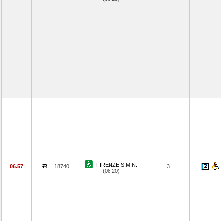
FIRENZE S.M.N.
06.57
18740
3
(08.20)