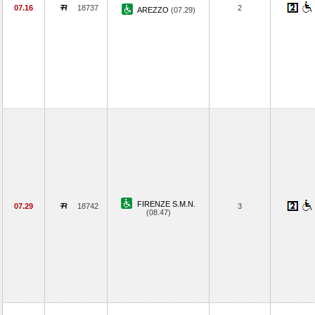
07.16
18737
2
AREZZO
(07.29)
FIRENZE S.M.N.
07.29
18742
3
(08.47)