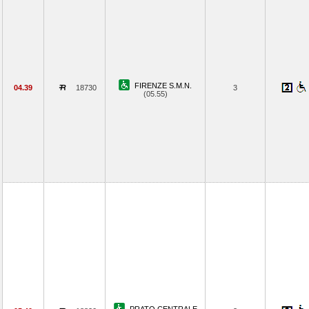
FIRENZE S.M.N.
04.39
18730
3
(05.55)