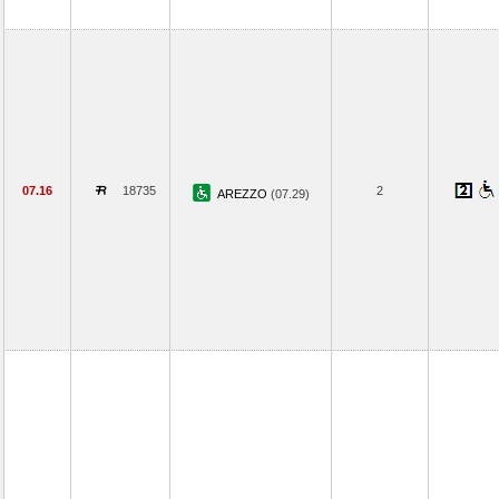
07.16
18735
2
AREZZO
(07.29)