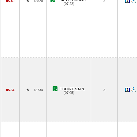
PRATO CENTRALE
05.40
18820
3
(07.22)
FIRENZE S.M.N.
05.54
18734
3
(07.05)