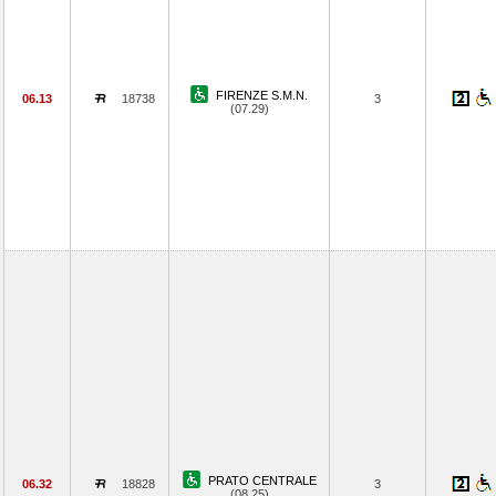
FIRENZE S.M.N.
06.13
18738
3
(07.29)
PRATO CENTRALE
06.32
18828
3
(08.25)