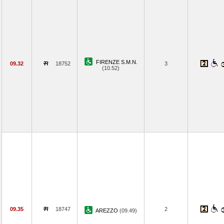
FIRENZE S.M.N.
09.32
18752
3
(10.52)
09.35
18747
2
AREZZO
(09.49)