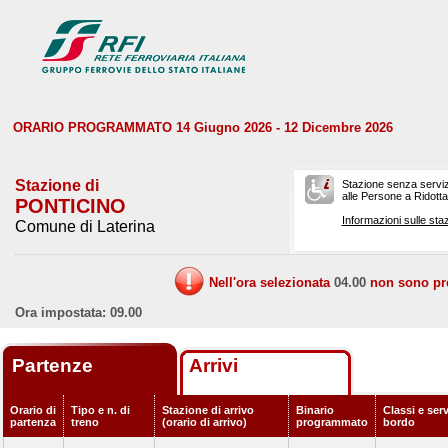
ORARIO PROGRAMMATO 14 Giugno 2026 - 12 Dicembre 2026
Stazione di
Stazione senza serviz
alle Persone a Ridotta 
PONTICINO
Informazioni sulle staz
Comune di Laterina
Nell'ora selezionata
04.00
non sono prev
Ora impostata: 09.00
Partenze
Arrivi
Orario di
Tipo e n. di
Stazione di arrivo
Binario
Classi e serv
partenza
treno
(orario di arrivo)
programmato
bordo