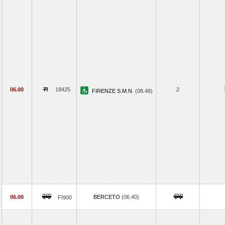
06.00
18425
2
FIRENZE S.M.N.
(08.48)
06.00
BERCETO
(06.40)
FI900