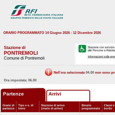
ORARIO PROGRAMMATO 14 Giugno 2026 - 12 Dicembre 2026
Stazione di
Stazione con servizio
alle Persone a Ridotta 
PONTREMOLI
Informazioni sulla pre
Comune di Pontremoli
Nell'ora selezionata
04.00
non sono prev
Ora impostata: 06.00
Partenze
Arrivi
Orario di
Tipo e n. di
Stazione di arrivo
Binario
Classi e
partenza
treno
(orario di arrivo)
programmato
bordo