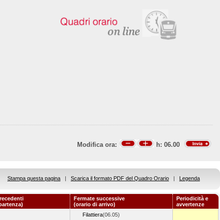
Modifica ora:
h:
06.00
Stampa questa pagina
|
Scarica il formato PDF del Quadro Orario
|
Legenda
recedenti
Fermate successive
Periodicità e
 partenza)
(orario di arrivo)
avvertenze
Filattiera
(06.05)