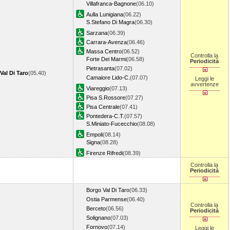
Villafranca-Bagnone
(06.10)
Aulla Lunigiana
(06.22)
S.Stefano Di Magra
(06.30)
Sarzana
(06.39)
Carrara-Avenza
(06.46)
Massa Centro
(06.52)
Controlla la
Forte Dei Marmi
(06.58)
Periodicità
Pietrasanta
(07.02)
Val Di Taro
(05.40)
Camaiore Lido-C.
(07.07)
Leggi le
avvertenze
Viareggio
(07.13)
Pisa S.Rossore
(07.27)
Pisa Centrale
(07.41)
Pontedera-C.T.
(07.57)
S.Miniato-Fucecchio
(08.08)
Empoli
(08.14)
Signa
(08.28)
Firenze Rifredi
(08.39)
Controlla la
Periodicità
Borgo Val Di Taro
(06.33)
Ostia Parmense
(06.40)
Controlla la
Berceto
(06.56)
Periodicità
Solignano
(07.03)
Fornovo
(07.14)
Leggi le