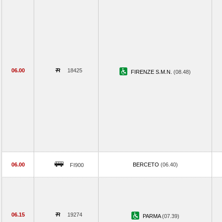
06.00
18425
FIRENZE S.M.N.
(08.48)
06.00
BERCETO
(06.40)
FI900
06.15
19274
PARMA
(07.39)