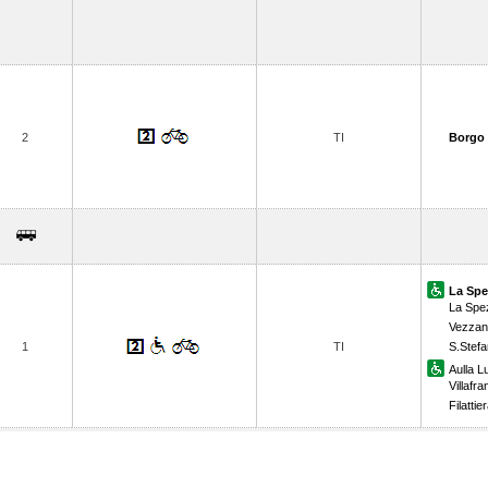
2
TI
Borgo 
La Spe
La Spez
Vezzan
1
TI
S.Stef
Aulla L
Villafr
Filattie