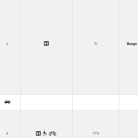
2
TI
Borgo 
4
TTX