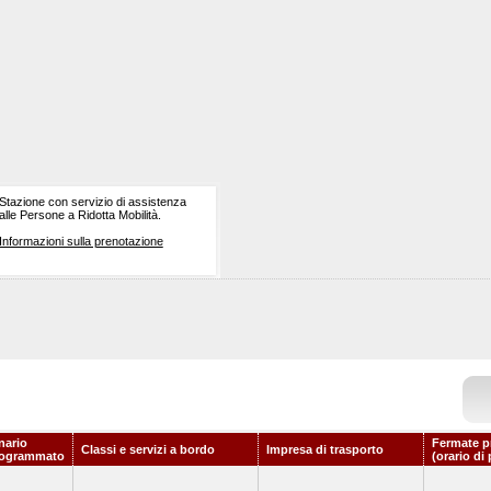
Stazione con servizio di assistenza
alle Persone a Ridotta Mobilità.
Informazioni sulla prenotazione
nario
Fermate p
Classi e servizi a bordo
Impresa di trasporto
rogrammato
(orario di