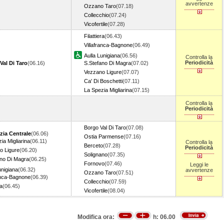
avvertenze
Ozzano Taro
(07.18)
Collecchio
(07.24)
Vicofertile
(07.28)
Filattiera
(06.43)
Villafranca-Bagnone
(06.49)
Aulla Lunigiana
(06.56)
Controlla la
Periodicità
Val Di Taro
(06.16)
S.Stefano Di Magra
(07.02)
Vezzano Ligure
(07.07)
Ca' Di Boschetti
(07.11)
La Spezia Migliarina
(07.15)
Controlla la
Periodicità
Borgo Val Di Taro
(07.08)
zia Centrale
(06.06)
Ostia Parmense
(07.16)
ia Migliarina
(06.11)
Controlla la
Berceto
(07.28)
Periodicità
o Ligure
(06.20)
Solignano
(07.35)
ano Di Magra
(06.25)
Fornovo
(07.46)
Leggi le
unigiana
(06.32)
avvertenze
Ozzano Taro
(07.51)
anca-Bagnone
(06.39)
Collecchio
(07.59)
ra
(06.45)
Vicofertile
(08.04)
Modifica ora:
h:
06.00