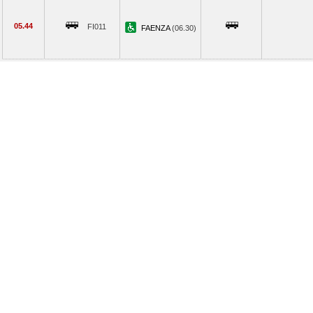
05.44
FI011
FAENZA
(06.30)