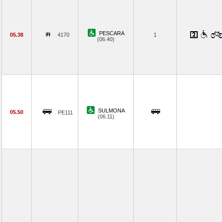
PESCARA
05.38
4170
1
(06.40)
SULMONA
05.50
PE111
(06.11)