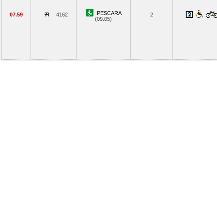
PESCARA
07.59
4162
2
(09.05)