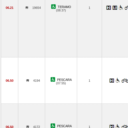
TERAMO
06.21
19654
1
(08.37)
PESCARA
06.50
4194
1
(07.55)
PESCARA
06.50
4172
1