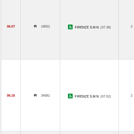
06.07
18501
2
FIRENZE S.M.N.
(07.36)
06.16
34081
2
FIRENZE S.M.N.
(07.52)