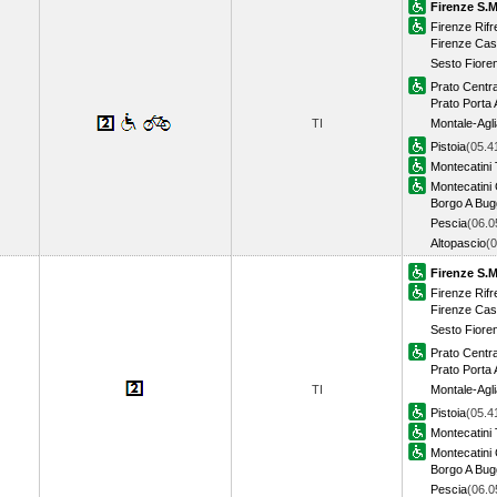
Firenze S.M
Firenze Rifr
Firenze Cast
Sesto Fioren
Prato Centra
Prato Porta 
TI
Montale-Agl
Pistoia
(05.4
Montecatini
Montecatini
Borgo A Bug
Pescia
(06.0
Altopascio
(
Firenze S.M
Firenze Rifr
Firenze Cast
Sesto Fioren
Prato Centra
Prato Porta 
TI
Montale-Agl
Pistoia
(05.4
Montecatini
Montecatini
Borgo A Bug
Pescia
(06.0