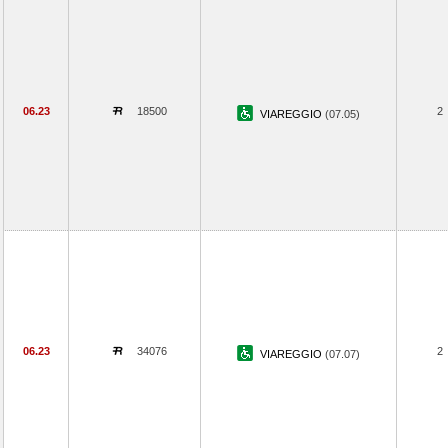
06.23
18500
2
VIAREGGIO
(07.05)
06.23
34076
2
VIAREGGIO
(07.07)