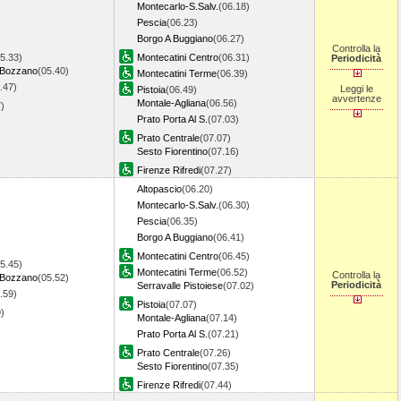
Montecarlo-S.Salv.
(06.18)
Pescia
(06.23)
Borgo A Buggiano
(06.27)
Controlla la
5.33)
Montecatini Centro
(06.31)
Periodicità
Bozzano
(05.40)
Montecatini Terme
(06.39)
.47)
Leggi le
Pistoia
(06.49)
avvertenze
Montale-Agliana
(06.56)
7)
Prato Porta Al S.
(07.03)
Prato Centrale
(07.07)
Sesto Fiorentino
(07.16)
Firenze Rifredi
(07.27)
Altopascio
(06.20)
Montecarlo-S.Salv.
(06.30)
Pescia
(06.35)
Borgo A Buggiano
(06.41)
Montecatini Centro
(06.45)
5.45)
Montecatini Terme
(06.52)
Controlla la
Bozzano
(05.52)
Periodicità
Serravalle Pistoiese
(07.02)
.59)
Pistoia
(07.07)
9)
Montale-Agliana
(07.14)
Prato Porta Al S.
(07.21)
Prato Centrale
(07.26)
Sesto Fiorentino
(07.35)
Firenze Rifredi
(07.44)