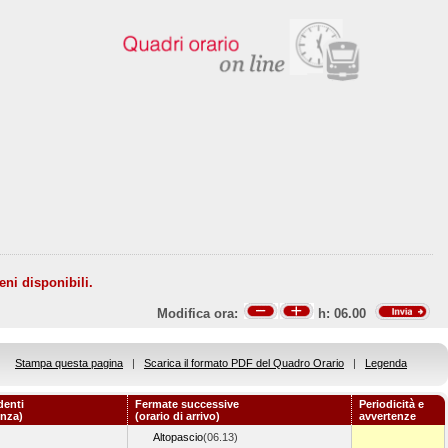
eni disponibili.
Modifica ora:
h:
06.00
Stampa questa pagina
|
Scarica il formato PDF del Quadro Orario
|
Legenda
denti
Fermate successive
Periodicità e
enza)
(orario di arrivo)
avvertenze
Altopascio
(06.13)