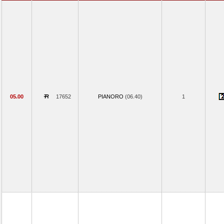
05.00
17652
PIANORO
(06.40)
1