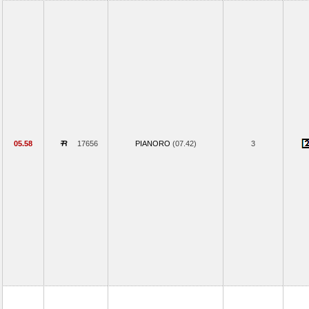
05.58
17656
PIANORO
(07.42)
3