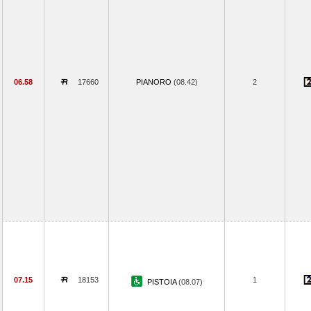
06.58
17660
PIANORO
(08.42)
2
07.15
18153
1
PISTOIA
(08.07)