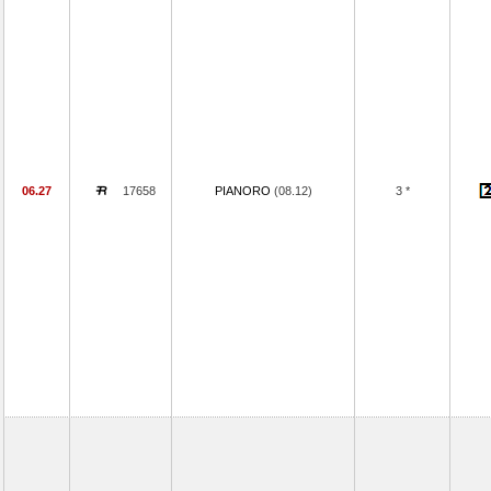
06.27
17658
PIANORO
(08.12)
3 *