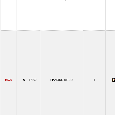
07.29
17662
PIANORO
(09.10)
4