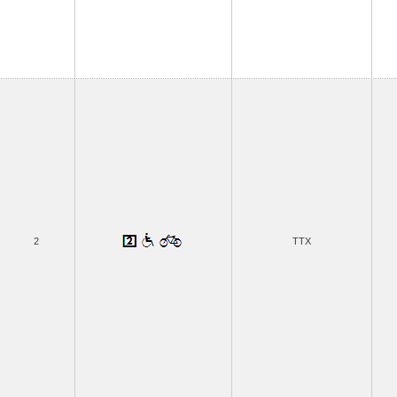
2
TTX