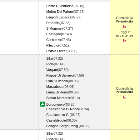
Ponte D.Venturina
(07.18)
Molino Del Pallone
(07.23)
Biagioni Lagacci
(07.27)
Controlla la
Periodicità
Pracchia
(07.33)
S.Momme'
(07.37)
Leggi le
Castagno
(07.40)
avvertenze
Corbezzi
(07.43)
Piteccio
(07.51)
Pistoia Ovest
(08.00)
Silla
(07.32)
Riola
(07.41)
Vergato
(07.50)
Pioppe Di Salvaro
(07.58)
Pian Di Venola
(08.03)
Marzabotto
(08.06)
Controlla la
Periodicità
Lama Di Reno
(08.09)
Sasso Marconi
(08.14)
Borgonuovo
(08.20)
Casalecchio Di Reno
(08.24)
Casalecchio G.
(08.27)
Casteldebole
(08.30)
Bologna Borgo Panig.
(08.33)
Silla
(07.32)
Riola
(07.41)