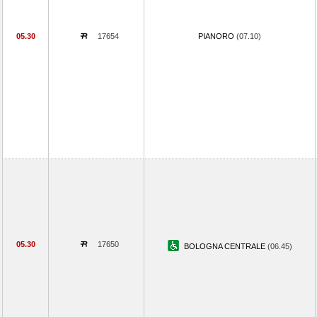
05.30
17654
PIANORO
(07.10)
05.30
17650
BOLOGNA CENTRALE
(06.45)