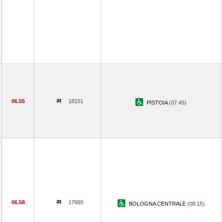
06.55
18151
PISTOIA
(07.45)
06.58
17660
BOLOGNA CENTRALE
(08.15)