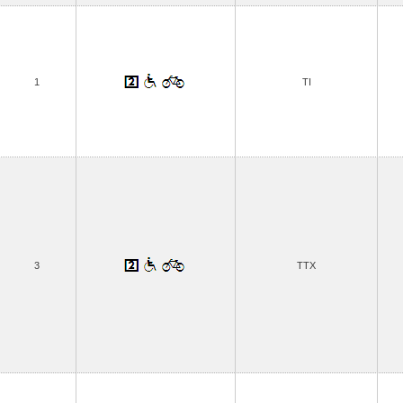
1
TI
3
TTX