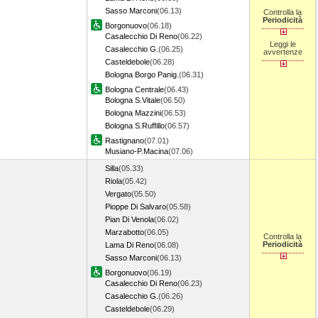
Sasso Marconi
(06.13)
Controlla la
Periodicità
Borgonuovo
(06.18)
Casalecchio Di Reno
(06.22)
Leggi le
Casalecchio G.
(06.25)
avvertenze
Casteldebole
(06.28)
Bologna Borgo Panig.
(06.31)
Bologna Centrale
(06.43)
Bologna S.Vitale
(06.50)
Bologna Mazzini
(06.53)
Bologna S.Ruffillo
(06.57)
Rastignano
(07.01)
Musiano-P.Macina
(07.06)
Silla
(05.33)
Riola
(05.42)
Vergato
(05.50)
Pioppe Di Salvaro
(05.58)
Pian Di Venola
(06.02)
Marzabotto
(06.05)
Controlla la
Periodicità
Lama Di Reno
(06.08)
Sasso Marconi
(06.13)
Borgonuovo
(06.19)
Casalecchio Di Reno
(06.23)
Casalecchio G.
(06.26)
Casteldebole
(06.29)