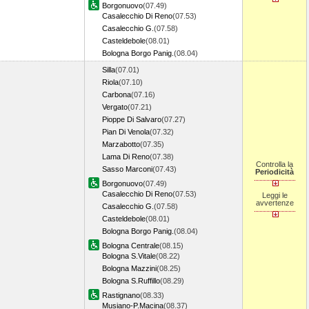
Borgonuovo
(07.49)
Casalecchio Di Reno
(07.53)
Casalecchio G.
(07.58)
Casteldebole
(08.01)
Bologna Borgo Panig.
(08.04)
Silla
(07.01)
Riola
(07.10)
Carbona
(07.16)
Vergato
(07.21)
Pioppe Di Salvaro
(07.27)
Pian Di Venola
(07.32)
Marzabotto
(07.35)
Lama Di Reno
(07.38)
Controlla la
Sasso Marconi
(07.43)
Periodicità
Borgonuovo
(07.49)
Casalecchio Di Reno
(07.53)
Leggi le
avvertenze
Casalecchio G.
(07.58)
Casteldebole
(08.01)
Bologna Borgo Panig.
(08.04)
Bologna Centrale
(08.15)
Bologna S.Vitale
(08.22)
Bologna Mazzini
(08.25)
Bologna S.Ruffillo
(08.29)
Rastignano
(08.33)
Musiano-P.Macina
(08.37)