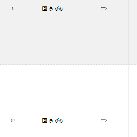
3
TTX
3 *
TTX