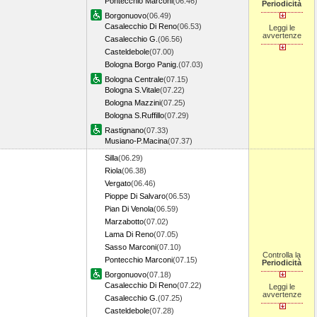
Pontecchio Marconi
(06.46)
Periodicità
Borgonuovo
(06.49)
Casalecchio Di Reno
(06.53)
Leggi le
avvertenze
Casalecchio G.
(06.56)
Casteldebole
(07.00)
Bologna Borgo Panig.
(07.03)
Bologna Centrale
(07.15)
Bologna S.Vitale
(07.22)
Bologna Mazzini
(07.25)
Bologna S.Ruffillo
(07.29)
Rastignano
(07.33)
Musiano-P.Macina
(07.37)
Silla
(06.29)
Riola
(06.38)
Vergato
(06.46)
Pioppe Di Salvaro
(06.53)
Pian Di Venola
(06.59)
Marzabotto
(07.02)
Lama Di Reno
(07.05)
Sasso Marconi
(07.10)
Controlla la
Pontecchio Marconi
(07.15)
Periodicità
Borgonuovo
(07.18)
Casalecchio Di Reno
(07.22)
Leggi le
avvertenze
Casalecchio G.
(07.25)
Casteldebole
(07.28)