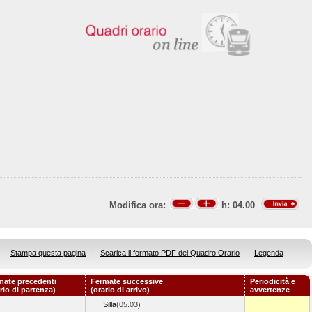
Modifica ora:
h:
04.00
Stampa questa pagina
|
Scarica il formato PDF del Quadro Orario
|
Legenda
mate precedenti
Fermate successive
Periodicità e
rio di partenza)
(orario di arrivo)
avvertenze
Silla
(05.03)