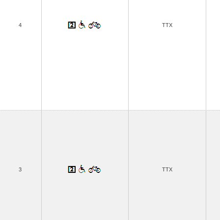
4
TTX
3
TTX