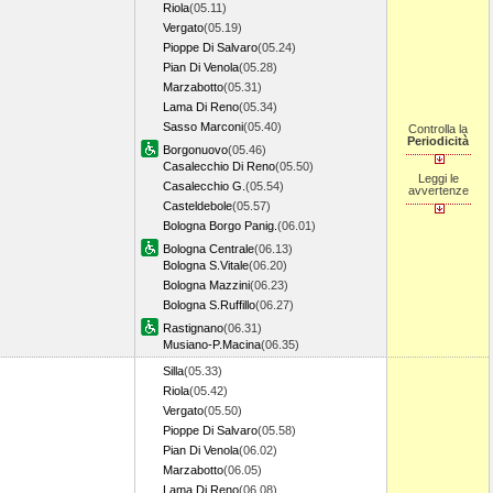
Riola
(05.11)
Vergato
(05.19)
Pioppe Di Salvaro
(05.24)
Pian Di Venola
(05.28)
Marzabotto
(05.31)
Lama Di Reno
(05.34)
Sasso Marconi
(05.40)
Controlla la
Periodicità
Borgonuovo
(05.46)
Casalecchio Di Reno
(05.50)
Leggi le
Casalecchio G.
(05.54)
avvertenze
Casteldebole
(05.57)
Bologna Borgo Panig.
(06.01)
Bologna Centrale
(06.13)
Bologna S.Vitale
(06.20)
Bologna Mazzini
(06.23)
Bologna S.Ruffillo
(06.27)
Rastignano
(06.31)
Musiano-P.Macina
(06.35)
Silla
(05.33)
Riola
(05.42)
Vergato
(05.50)
Pioppe Di Salvaro
(05.58)
Pian Di Venola
(06.02)
Marzabotto
(06.05)
Lama Di Reno
(06.08)