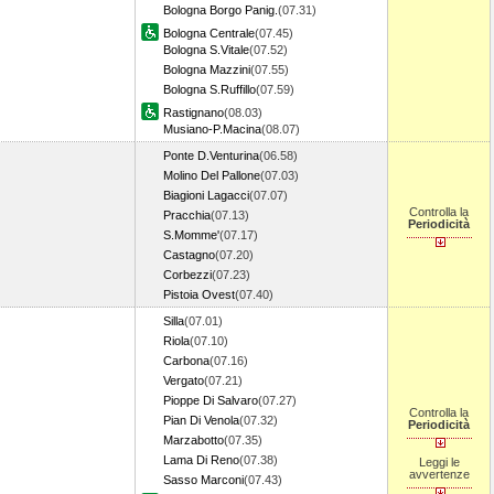
Bologna Borgo Panig.
(07.31)
Bologna Centrale
(07.45)
Bologna S.Vitale
(07.52)
Bologna Mazzini
(07.55)
Bologna S.Ruffillo
(07.59)
Rastignano
(08.03)
Musiano-P.Macina
(08.07)
Ponte D.Venturina
(06.58)
Molino Del Pallone
(07.03)
Biagioni Lagacci
(07.07)
Controlla la
Pracchia
(07.13)
Periodicità
S.Momme'
(07.17)
Castagno
(07.20)
Corbezzi
(07.23)
Pistoia Ovest
(07.40)
Silla
(07.01)
Riola
(07.10)
Carbona
(07.16)
Vergato
(07.21)
Pioppe Di Salvaro
(07.27)
Controlla la
Pian Di Venola
(07.32)
Periodicità
Marzabotto
(07.35)
Lama Di Reno
(07.38)
Leggi le
avvertenze
Sasso Marconi
(07.43)