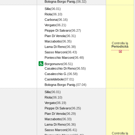
Bologna Borgo Panig.
(06.32)
Silla
(06.01)
Riola
(06.10)
Carbona
(06.16)
Vergato
(06.21)
Pioppe Di Salvaro
(06.27)
Pian Di Venola
(06.31)
Marzabotto
(06.35)
Controlla la
Periodicità
Lama Di Reno
(06.38)
Sasso Marconi
(06.43)
Pontecchio Marconi
(06.48)
Borgonuovo
(06.51)
Casalecchio Di Reno
(06.55)
Casalecchio G.
(06.58)
Casteldebole
(07.01)
Bologna Borgo Panig.
(07.04)
Silla
(06.01)
Riola
(06.10)
Vergato
(06.19)
Pioppe Di Salvaro
(06.25)
Pian Di Venola
(06.29)
Marzabotto
(06.33)
Lama Di Reno
(06.36)
Sasso Marconi
(06.41)
Controlla la