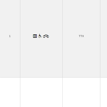
1
TTX