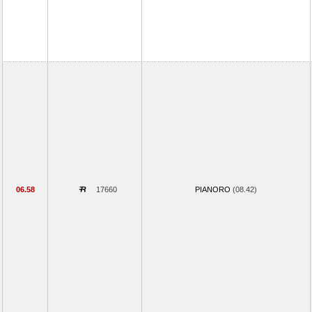
06.58
17660
PIANORO
(08.42)