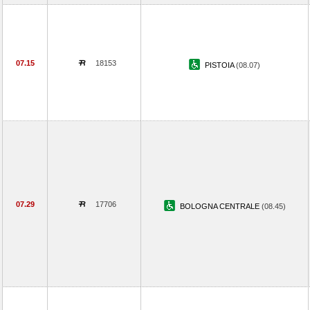
07.15
18153
PISTOIA
(08.07)
07.29
17706
BOLOGNA CENTRALE
(08.45)