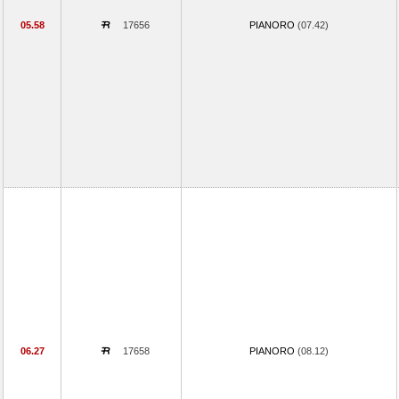
05.58
17656
PIANORO
(07.42)
06.27
17658
PIANORO
(08.12)