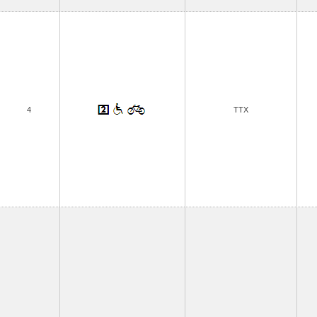
4
TTX