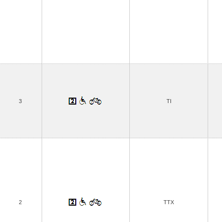
3
TI
2
TTX