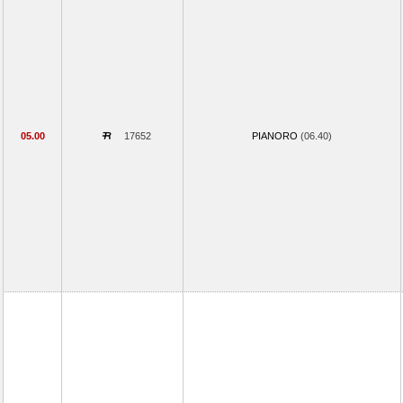
05.00
17652
PIANORO
(06.40)