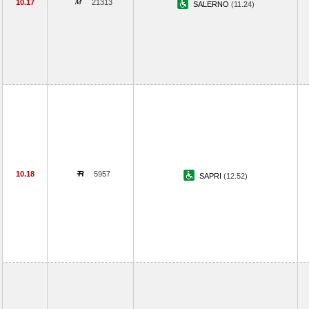
10.17
21313
SALERNO
(11.24)
10.18
5957
SAPRI
(12.52)