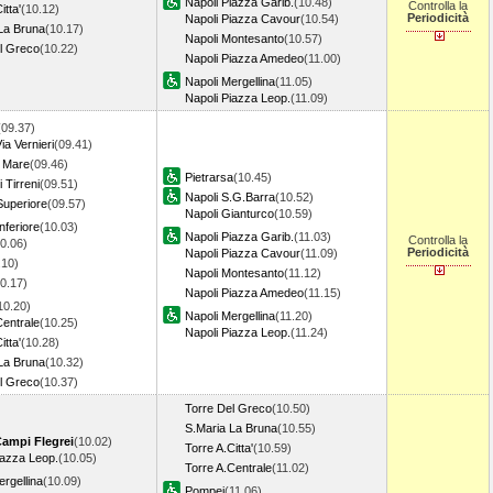
Napoli Piazza Garib.
(10.48)
Controlla la
itta'
(10.12)
Periodicità
Napoli Piazza Cavour
(10.54)
La Bruna
(10.17)
Napoli Montesanto
(10.57)
l Greco
(10.22)
Napoli Piazza Amedeo
(11.00)
Napoli Mergellina
(11.05)
Napoli Piazza Leop.
(11.09)
(09.37)
a Vernieri
(09.41)
l Mare
(09.46)
Pietrarsa
(10.45)
 Tirreni
(09.51)
Napoli S.G.Barra
(10.52)
uperiore
(09.57)
Napoli Gianturco
(10.59)
nferiore
(10.03)
Napoli Piazza Garib.
(11.03)
Controlla la
0.06)
Periodicità
Napoli Piazza Cavour
(11.09)
.10)
Napoli Montesanto
(11.12)
0.17)
Napoli Piazza Amedeo
(11.15)
10.20)
Napoli Mergellina
(11.20)
Centrale
(10.25)
Napoli Piazza Leop.
(11.24)
itta'
(10.28)
La Bruna
(10.32)
l Greco
(10.37)
Torre Del Greco
(10.50)
S.Maria La Bruna
(10.55)
Campi Flegrei
(10.02)
Torre A.Citta'
(10.59)
iazza Leop.
(10.05)
Torre A.Centrale
(11.02)
ergellina
(10.09)
Pompei
(11.06)