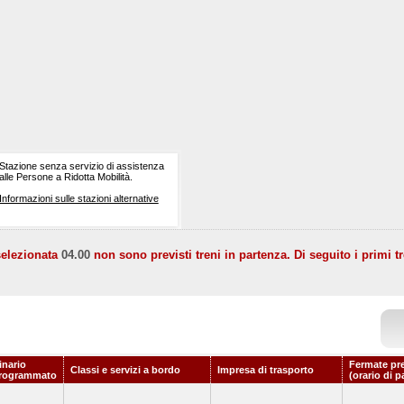
Stazione senza servizio di assistenza
alle Persone a Ridotta Mobilità.
Informazioni sulle stazioni alternative
selezionata
04.00
non sono previsti treni in partenza. Di seguito i primi tr
inario
Fermate pr
Classi e servizi a bordo
Impresa di trasporto
rogrammato
(orario di p