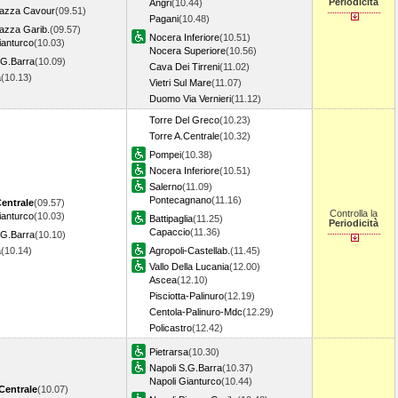
Periodicità
Angri
(10.44)
iazza Cavour
(09.51)
Pagani
(10.48)
iazza Garib.
(09.57)
Nocera Inferiore
(10.51)
ianturco
(10.03)
Nocera Superiore
(10.56)
.G.Barra
(10.09)
Cava Dei Tirreni
(11.02)
a
(10.13)
Vietri Sul Mare
(11.07)
Duomo Via Vernieri
(11.12)
Torre Del Greco
(10.23)
Torre A.Centrale
(10.32)
Pompei
(10.38)
Nocera Inferiore
(10.51)
Salerno
(11.09)
Pontecagnano
(11.16)
Centrale
(09.57)
Controlla la
ianturco
(10.03)
Battipaglia
(11.25)
Periodicità
Capaccio
(11.36)
.G.Barra
(10.10)
a
(10.14)
Agropoli-Castellab.
(11.45)
Vallo Della Lucania
(12.00)
Ascea
(12.10)
Pisciotta-Palinuro
(12.19)
Centola-Palinuro-Mdc
(12.29)
Policastro
(12.42)
Pietrarsa
(10.30)
Napoli S.G.Barra
(10.37)
Napoli Gianturco
(10.44)
Centrale
(10.07)