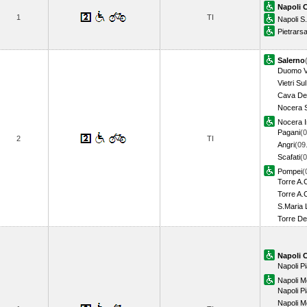
Napoli 
1
TI
Napoli S
Pietrars
Salerno
Duomo Vi
Vietri Su
Cava Dei
Nocera S
Nocera I
Pagani
(0
2
TI
Angri
(09
Scafati
(0
Pompei
(
Torre A.
Torre A.C
S.Maria 
Torre De
Napoli 
Napoli P
Napoli M
Napoli 
Napoli M