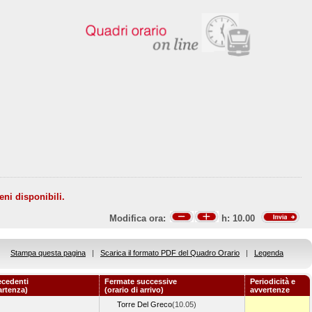
eni disponibili.
Modifica ora:
h:
10.00
Stampa questa pagina
|
Scarica il formato PDF del Quadro Orario
|
Legenda
ecedenti
Fermate successive
Periodicità e
artenza)
(orario di arrivo)
avvertenze
Torre Del Greco
(10.05)