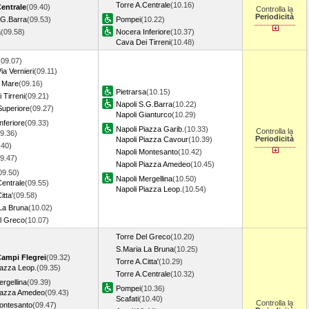
Torre A.Centrale
(10.16)
Centrale
(09.40)
Controlla la
Periodicità
.G.Barra
(09.53)
Pompei
(10.22)
a
(09.58)
Nocera Inferiore
(10.37)
Cava Dei Tirreni
(10.48)
(09.07)
a Vernieri
(09.11)
l Mare
(09.16)
Pietrarsa
(10.15)
 Tirreni
(09.21)
Napoli S.G.Barra
(10.22)
uperiore
(09.27)
Napoli Gianturco
(10.29)
nferiore
(09.33)
Napoli Piazza Garib.
(10.33)
Controlla la
9.36)
Periodicità
Napoli Piazza Cavour
(10.39)
.40)
Napoli Montesanto
(10.42)
9.47)
Napoli Piazza Amedeo
(10.45)
09.50)
Napoli Mergellina
(10.50)
Centrale
(09.55)
Napoli Piazza Leop.
(10.54)
itta'
(09.58)
La Bruna
(10.02)
l Greco
(10.07)
Torre Del Greco
(10.20)
S.Maria La Bruna
(10.25)
Campi Flegrei
(09.32)
Torre A.Citta'
(10.29)
iazza Leop.
(09.35)
Torre A.Centrale
(10.32)
ergellina
(09.39)
Pompei
(10.36)
Piazza Amedeo
(09.43)
Scafati
(10.40)
Controlla la
ontesanto
(09.47)