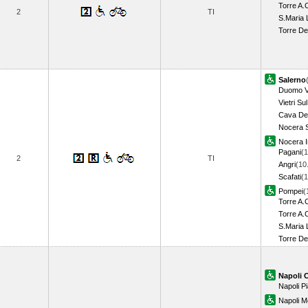
Torre A.C
2
TI
S.Maria 
Torre De
Salerno
Duomo Vi
Vietri Su
Cava Dei
Nocera S
Nocera I
Pagani
(1
2
TI
Angri
(10
Scafati
(1
Pompei
(
Torre A.
Torre A.C
S.Maria 
Torre De
Napoli 
Napoli P
Napoli M