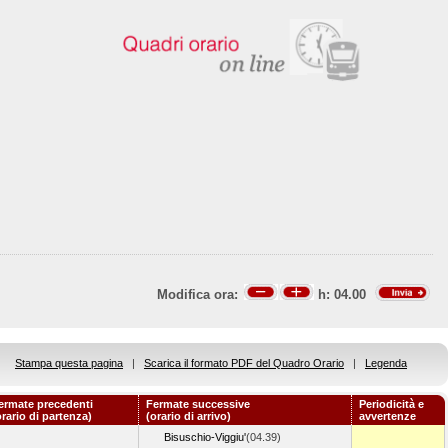
Modifica ora:
h:
04.00
Stampa questa pagina
|
Scarica il formato PDF del Quadro Orario
|
Legenda
ermate precedenti
Fermate successive
Periodicità e
orario di partenza)
(orario di arrivo)
avvertenze
Bisuschio-Viggiu'
(04.39)