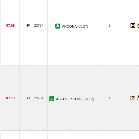
07.09
23754
2
ANCONA
(08.27)
07.10
23751
1
ASCOLI PICENO
(07.53)