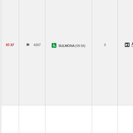
07.37
4207
3
SULMONA
(09.56)