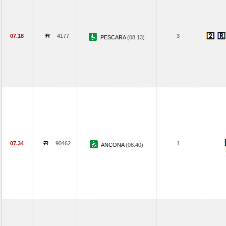
07.18
4177
3
PESCARA
(08.13)
07.34
90462
1
ANCONA
(08.40)