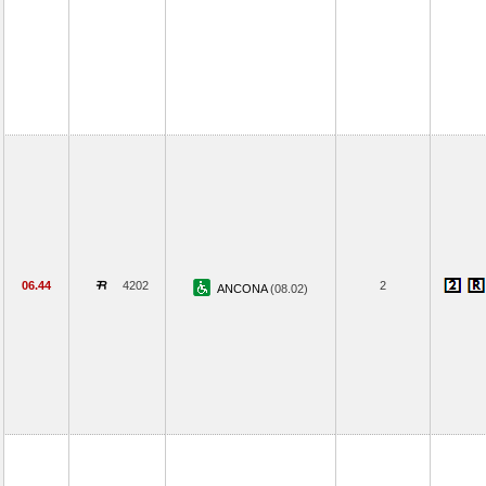
06.44
4202
2
ANCONA
(08.02)