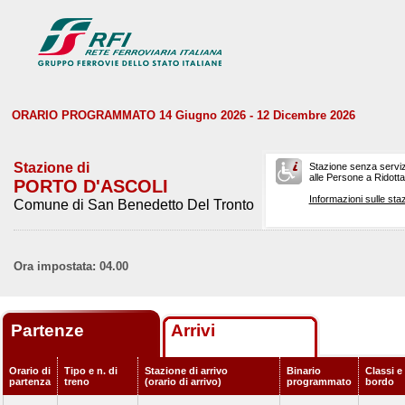
ORARIO PROGRAMMATO 14 Giugno 2026 - 12 Dicembre 2026
Stazione di
Stazione senza serviz
alle Persone a Ridotta 
PORTO D'ASCOLI
Informazioni sulle staz
Comune di San Benedetto Del Tronto
Ora impostata: 04.00
Partenze
Arrivi
Orario di
Tipo e n. di
Stazione di arrivo
Binario
Classi e 
partenza
treno
(orario di arrivo)
programmato
bordo