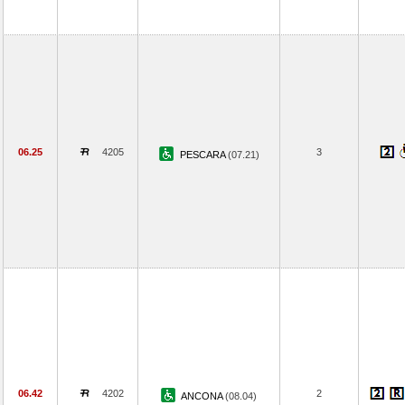
06.25
4205
3
PESCARA
(07.21)
06.42
4202
2
ANCONA
(08.04)