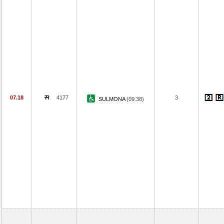
07.18
4177
3
SULMONA
(09.38)