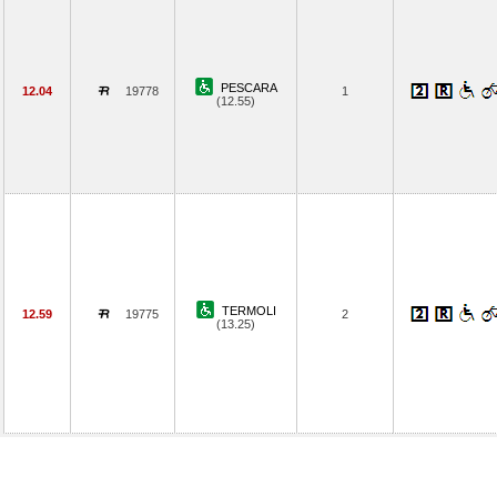
PESCARA
12.04
19778
1
(12.55)
TERMOLI
12.59
19775
2
(13.25)