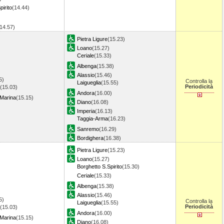
pirito
(14.44)
(14.57)
Pietra Ligure
(15.23)
Loano
(15.27)
Ceriale
(15.33)
Albenga
(15.38)
Alassio
(15.46)
5)
Controlla la
Laigueglia
(15.55)
Periodicità
(15.03)
Andora
(16.00)
 Marina
(15.15)
Diano
(16.08)
Imperia
(16.13)
Taggia-Arma
(16.23)
Sanremo
(16.29)
Bordighera
(16.38)
Pietra Ligure
(15.23)
Loano
(15.27)
Borghetto S.Spirito
(15.30)
Ceriale
(15.33)
Albenga
(15.38)
Alassio
(15.46)
5)
Controlla la
Laigueglia
(15.55)
Periodicità
(15.03)
Andora
(16.00)
 Marina
(15.15)
Diano
(16.08)