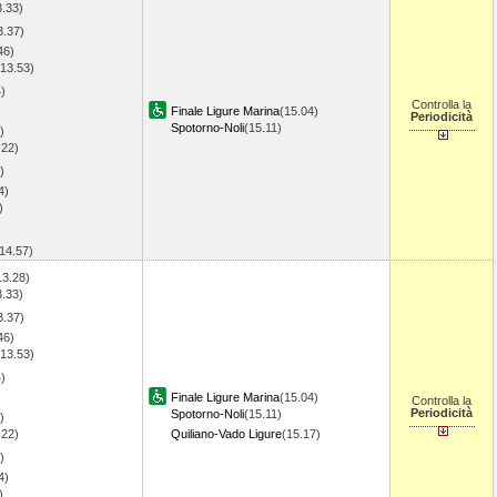
3.33)
3.37)
46)
(13.53)
)
Controlla la
Finale Ligure Marina
(15.04)
Periodicità
Spotorno-Noli
(15.11)
)
.22)
)
4)
)
(14.57)
13.28)
3.33)
3.37)
46)
(13.53)
)
Finale Ligure Marina
(15.04)
Controlla la
Periodicità
Spotorno-Noli
(15.11)
)
.22)
Quiliano-Vado Ligure
(15.17)
)
4)
)