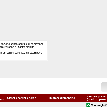
Stazione senza servizio di assistenza
alle Persone a Ridotta Mobilità.
Informazioni sulle stazioni alternative
Fermate preced
Classi e servizi a bordo
Impresa di trasporto
ato
(orario di parte
Ventimiglia
(