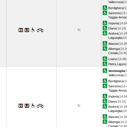
Vallecrosia
(1
Bordighera
(1
Sanremo
(13.
Taggia-Arma
Imperia
(14.04
Diano
(14.10)
TI
Andora
(14.18
Laigueglia
(14
Alassio
(14.26
Albenga
(14.3
Ceriale
(14.40
Loano
(14.48)
Pietra Ligure
Ventimiglia
(
Vallecrosia
(1
Bordighera
(1
Sanremo
(13.
Taggia-Arma
Imperia
(14.04
Diano
(14.10)
TI
Andora
(14.18
Laigueglia
(14
Alassio
(14.26
Albenga
(14.3
Ceriale
(14.40