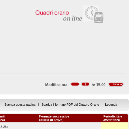
Modifica ora:
h:
15.00
Stampa questa pagina
|
Scarica il formato PDF del Quadro Orario
|
Legenda
enti
Fermate successive
Periodicità e
nza)
(orario di arrivo)
avvertenze
13.28)