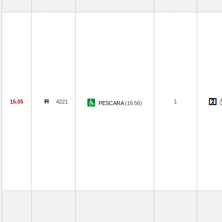
15.05
4221
1
PESCARA
(16.56)