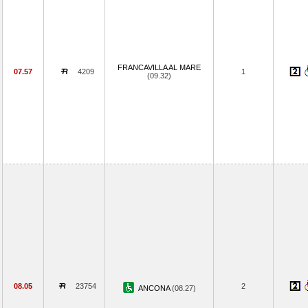
FRANCAVILLA AL MARE
07.57
4209
1
(09.32)
08.05
23754
2
ANCONA
(08.27)