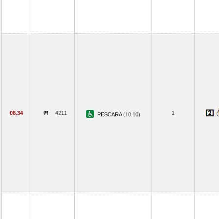
08.34
4211
1
PESCARA
(10.10)