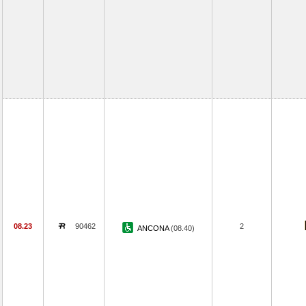
08.23
90462
2
ANCONA
(08.40)