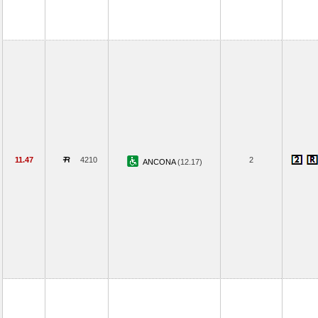
11.47
4210
2
ANCONA
(12.17)