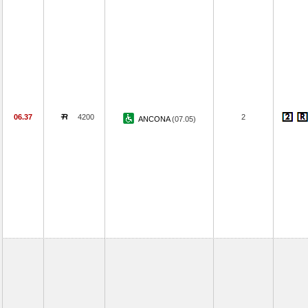
06.37
4200
2
ANCONA
(07.05)