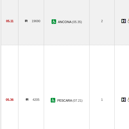
05.11
19690
2
ANCONA
(05.35)
05.36
4205
1
PESCARA
(07.21)