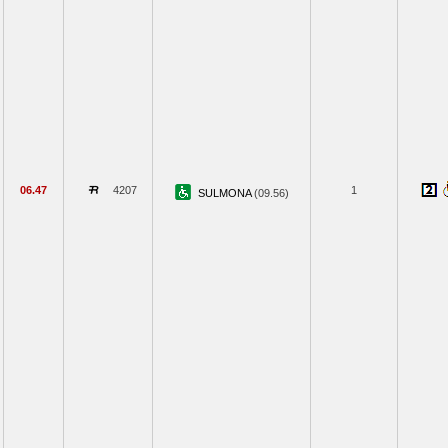
06.47
4207
1
SULMONA
(09.56)