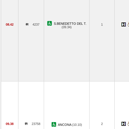
S.BENEDETTO DEL T.
08.42
4237
1
(09.34)
09.38
23758
2
ANCONA
(10.10)