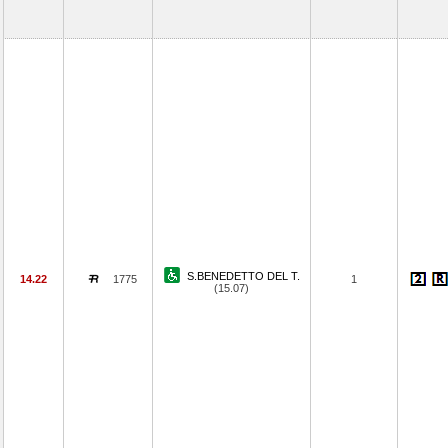
S.BENEDETTO DEL T.
14.22
1775
1
(15.07)