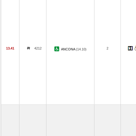
13.41
4212
2
ANCONA
(14.10)