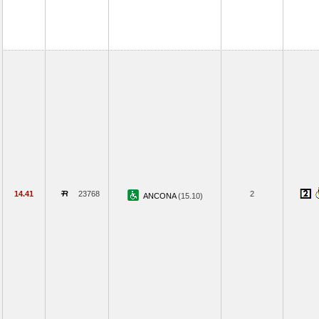
14.41
23768
2
ANCONA
(15.10)