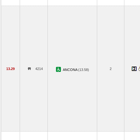
13.29
4214
2
ANCONA
(13.58)