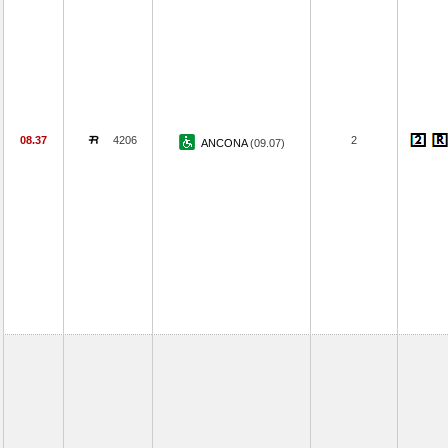
08.37
4206
2
ANCONA
(09.07)