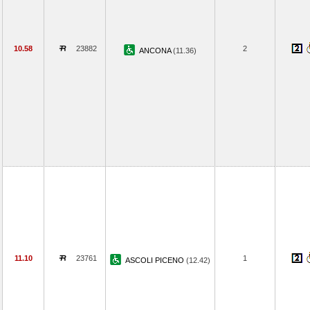
10.58
23882
2
ANCONA
(11.36)
11.10
23761
1
ASCOLI PICENO
(12.42)