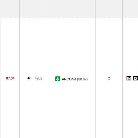
07.34
4202
2
ANCONA
(08.02)