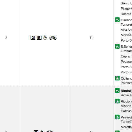
Silvi
(07
Pineto-A
Roseto 
Giulian
Tortore
Alba Ad
Martins
2
TI
Porto D
S.Bened
Grotta
Cuprama
Pedaso
Porto S
Porto S.
Civitan
Potenza
Rimini
Rimini 
Riccion
Misano 
Cattoli
Pesaro
Fano
(0
Marotta