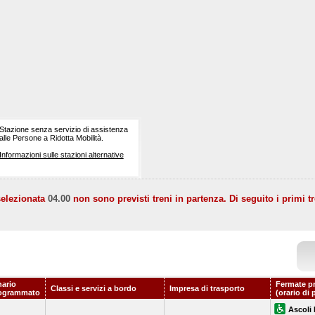
Stazione senza servizio di assistenza
alle Persone a Ridotta Mobilità.
Informazioni sulle stazioni alternative
selezionata
04.00
non sono previsti treni in partenza. Di seguito i primi tr
nario
Fermate p
Classi e servizi a bordo
Impresa di trasporto
ogrammato
(orario di 
Ascoli