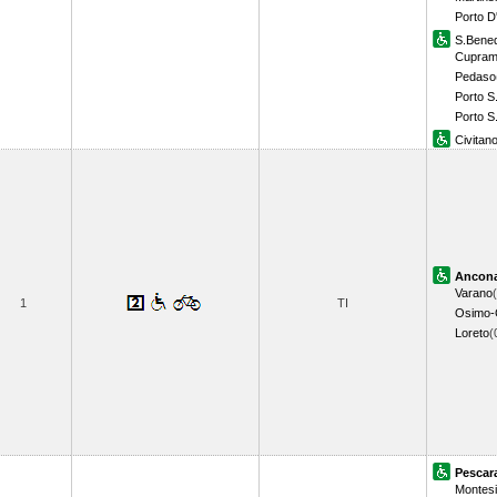
Porto D
S.Bened
Cuprama
Pedaso
Porto S
Porto S.
Civitan
Ancon
Varano
1
TI
Osimo-C
Loreto
(
Pescar
Montesi