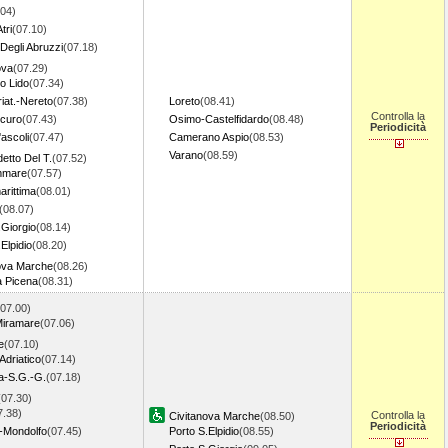
.04)
tri
(07.10)
Degli Abruzzi
(07.18)
ova
(07.29)
to Lido
(07.34)
riat.-Nereto
(07.38)
Loreto
(08.41)
Controlla la
icuro
(07.43)
Osimo-Castelfidardo
(08.48)
Periodicità
'ascoli
(07.47)
Camerano Aspio
(08.53)
Varano
(08.59)
etto Del T.
(07.52)
mmare
(07.57)
rittima
(08.01)
(08.07)
.Giorgio
(08.14)
Elpidio
(08.20)
ova Marche
(08.26)
 Picena
(08.31)
(07.00)
Miramare
(07.06)
e
(07.10)
Adriatico
(07.14)
ca-S.G.-G.
(07.18)
(07.30)
7.38)
Controlla la
Civitanova Marche
(08.50)
Periodicità
-Mondolfo
(07.45)
Porto S.Elpidio
(08.55)