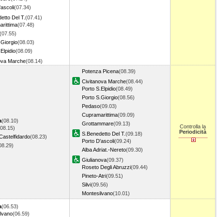
'ascoli
(07.34)
etto Del T.
(07.41)
rittima
(07.48)
(07.55)
.Giorgio
(08.03)
Elpidio
(08.09)
ova Marche
(08.14)
Potenza Picena
(08.39)
Civitanova Marche
(08.44)
Porto S.Elpidio
(08.49)
Porto S.Giorgio
(08.56)
Pedaso
(09.03)
Cupramarittima
(09.09)
a
(08.10)
Grottammare
(09.13)
Controlla la
(08.15)
Periodicità
S.Benedetto Del T.
(09.18)
astelfidardo
(08.23)
Porto D'ascoli
(09.24)
08.29)
Alba Adriat.-Nereto
(09.30)
Giulianova
(09.37)
Roseto Degli Abruzzi
(09.44)
Pineto-Atri
(09.51)
Silvi
(09.56)
Montesilvano
(10.01)
a
(06.53)
lvano
(06.59)