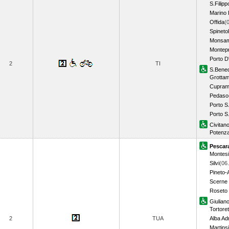
S.Filipp
Marino 
Offida
(
Spinetol
Monsam
Montep
Porto D
2
TI
S.Bened
Grotta
Cuprama
Pedaso
Porto S
Porto S.
Civitan
Potenza
Pescar
Montesi
Silvi
(06
Pineto-A
Scerne 
Roseto 
Giulian
Tortore
2
TUA
Alba Ad
Martins