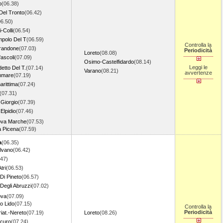
o
(06.38)
Del Tronto
(06.42)
06.50)
i-Colli
(06.54)
polo Del T
(06.59)
Controlla la
randone
(07.03)
Periodicità
Loreto
(08.08)
'ascoli
(07.09)
Osimo-Castelfidardo
(08.14)
Leggi le
etto Del T.
(07.14)
Varano
(08.21)
avvertenze
mmare
(07.19)
rittima
(07.24)
(07.31)
.Giorgio
(07.39)
Elpidio
(07.46)
ova Marche
(07.53)
 Picena
(07.59)
a
(06.35)
lvano
(06.42)
.47)
tri
(06.53)
Di Pineto
(06.57)
Degli Abruzzi
(07.02)
ova
(07.09)
to Lido
(07.15)
Controlla la
Periodicità
riat.-Nereto
(07.19)
Loreto
(08.26)
icuro
(07.24)