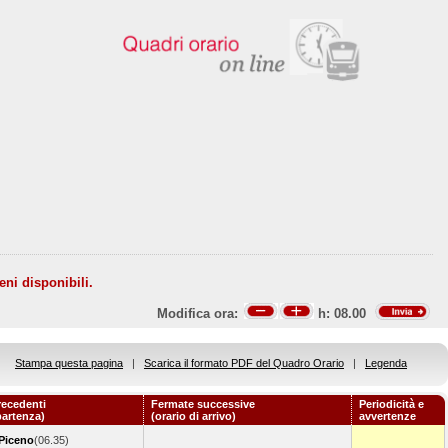
eni disponibili.
Modifica ora:
h:
08.00
Stampa questa pagina
|
Scarica il formato PDF del Quadro Orario
|
Legenda
recedenti
Fermate successive
Periodicità e
partenza)
(orario di arrivo)
avvertenze
 Piceno
(06.35)