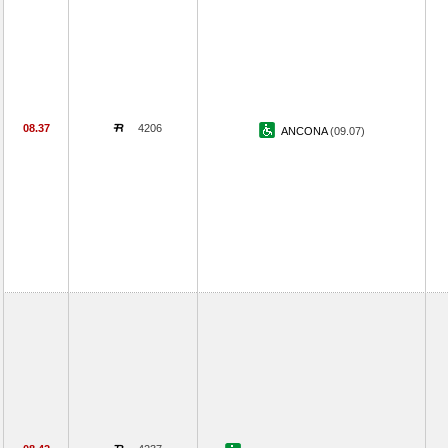
08.37
4206
ANCONA
(09.07)