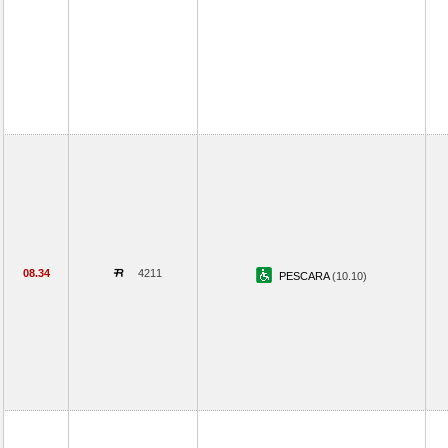
08.34
4211
PESCARA
(10.10)