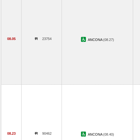
08.05
23754
ANCONA
(08.27)
08.23
90462
ANCONA
(08.40)