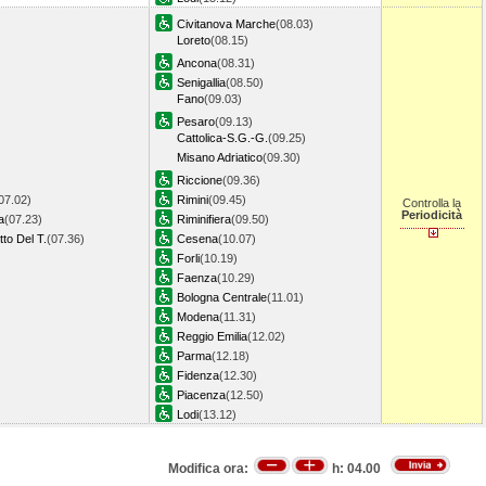
Civitanova Marche
(08.03)
Loreto
(08.15)
Ancona
(08.31)
Senigallia
(08.50)
Fano
(09.03)
Pesaro
(09.13)
Cattolica-S.G.-G.
(09.25)
Misano Adriatico
(09.30)
Riccione
(09.36)
07.02)
Rimini
(09.45)
Controlla la
Periodicità
a
(07.23)
Riminifiera
(09.50)
to Del T.
(07.36)
Cesena
(10.07)
Forli
(10.19)
Faenza
(10.29)
Bologna Centrale
(11.01)
Modena
(11.31)
Reggio Emilia
(12.02)
Parma
(12.18)
Fidenza
(12.30)
Piacenza
(12.50)
Lodi
(13.12)
Modifica ora:
h:
04.00