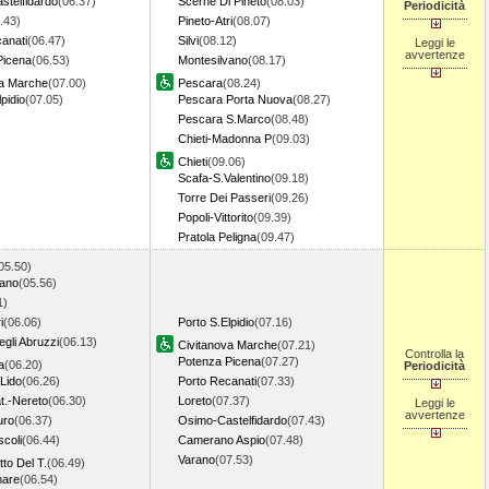
stelfidardo
(06.37)
Scerne Di Pineto
(08.03)
Periodicità
.43)
Pineto-Atri
(08.07)
anati
(06.47)
Silvi
(08.12)
Leggi le
avvertenze
Picena
(06.53)
Montesilvano
(08.17)
va Marche
(07.00)
Pescara
(08.24)
pidio
(07.05)
Pescara Porta Nuova
(08.27)
Pescara S.Marco
(08.48)
Chieti-Madonna P
(09.03)
Chieti
(09.06)
Scafa-S.Valentino
(09.18)
Torre Dei Passeri
(09.26)
Popoli-Vittorito
(09.39)
Pratola Peligna
(09.47)
05.50)
vano
(05.56)
1)
i
(06.06)
Porto S.Elpidio
(07.16)
gli Abruzzi
(06.13)
Civitanova Marche
(07.21)
Controlla la
Potenza Picena
(07.27)
a
(06.20)
Periodicità
 Lido
(06.26)
Porto Recanati
(07.33)
at.-Nereto
(06.30)
Loreto
(07.37)
Leggi le
avvertenze
uro
(06.37)
Osimo-Castelfidardo
(07.43)
scoli
(06.44)
Camerano Aspio
(07.48)
Varano
(07.53)
to Del T.
(06.49)
mare
(06.54)