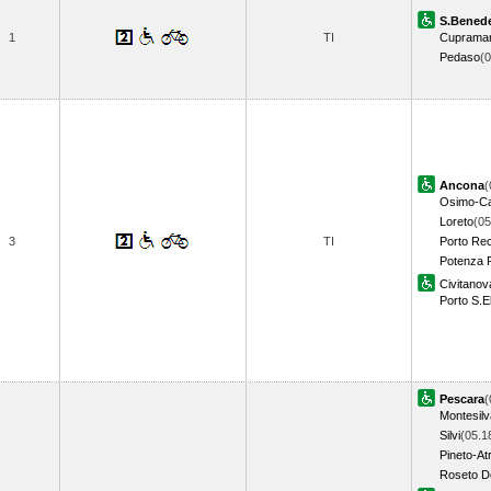
S.Benede
1
TI
Cupramar
Pedaso
(
Ancona
(
Osimo-Ca
Loreto
(05
3
TI
Porto Rec
Potenza 
Civitano
Porto S.El
Pescara
(
Montesil
Silvi
(05.1
Pineto-Atr
Roseto De