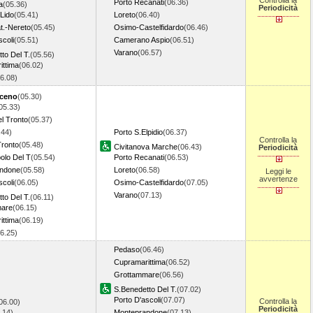
Controlla la
Porto Recanati
(06.36)
a
(05.36)
Periodicità
 Lido
(05.41)
Loreto
(06.40)
at.-Nereto
(05.45)
Osimo-Castelfidardo
(06.46)
scoli
(05.51)
Camerano Aspio
(06.51)
Varano
(06.57)
to Del T.
(05.56)
ittima
(06.02)
06.08)
iceno
(05.30)
05.33)
l Tronto
(05.37)
.44)
Porto S.Elpidio
(06.37)
Controlla la
Tronto
(05.48)
Civitanova Marche
(06.43)
Periodicità
lo Del T
(05.54)
Porto Recanati
(06.53)
ndone
(05.58)
Loreto
(06.58)
Leggi le
avvertenze
scoli
(06.05)
Osimo-Castelfidardo
(07.05)
Varano
(07.13)
to Del T.
(06.11)
mare
(06.15)
ittima
(06.19)
06.25)
Pedaso
(06.46)
Cupramarittima
(06.52)
Grottammare
(06.56)
S.Benedetto Del T.
(07.02)
Porto D'ascoli
(07.07)
Controlla la
06.00)
Periodicità
.14)
Monteprandone
(07.13)