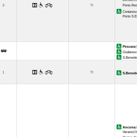
3
TI
Porto Rec
Civitano
Porto S.El
Pescara
(
Giulianov
S.Benedet
1
TI
S.Benede
Ancona
(
Varano
(0