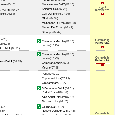
anati
(06.18)
Monsampolo Del T
(07.16)
Leggi le
Spinetoli-Colli
(07.23)
va Marche
(06.28)
avvertenze
pidio
(06.33)
Colli Del Tronto
(07.26)
Offida
(07.32)
Maltignano D.Tronto
(07.38)
Marino Del Tronto
(07.42)
S.Filippo
(07.47)
04.20)
Controlla la
Civitanova Marche
(07.18)
Periodicità
a
(05.24)
Loreto
(07.45)
to Del T.
(06.11)
Civitanova Marche
(07.10)
Controlla la
Loreto
(07.23)
Periodicità
tto Del T.
(06.45)
Camerano Aspio
(07.33)
Varano
(07.38)
Pedaso
(07.17)
Cupramarittima
(07.23)
Grottammare
(07.27)
S.Benedetto Del T.
(07.31)
Porto D'ascoli
(07.36)
Alba Adriat.-Nereto
(07.43)
Tortoreto Lido
(07.47)
06.25)
Giulianova
(07.52)
6.30)
Roseto Degli Abruzzi
(07.58)
Controlla la