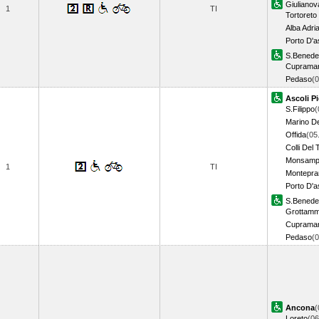
Giulianov
1
TI
Tortoreto
Alba Adri
Porto D'a
S.Benedet
Cupramar
Pedaso
(
Ascoli P
S.Filippo
(
Marino De
Offida
(05
Colli Del 
Monsampo
1
TI
Montepra
Porto D'a
S.Benedet
Grottam
Cupramar
Pedaso
(
Ancona
(
Loreto
(06