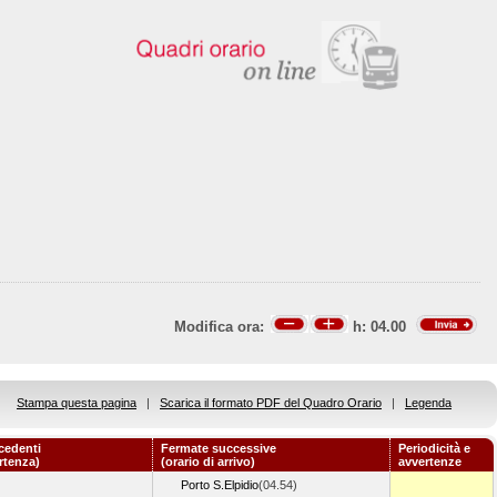
Modifica ora:
h:
04.00
Stampa questa pagina
|
Scarica il formato PDF del Quadro Orario
|
Legenda
cedenti
Fermate successive
Periodicità e
artenza)
(orario di arrivo)
avvertenze
Porto S.Elpidio
(04.54)