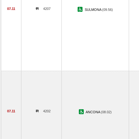
07.11
4207
SULMONA
(09.56)
07.11
4202
ANCONA
(08.02)