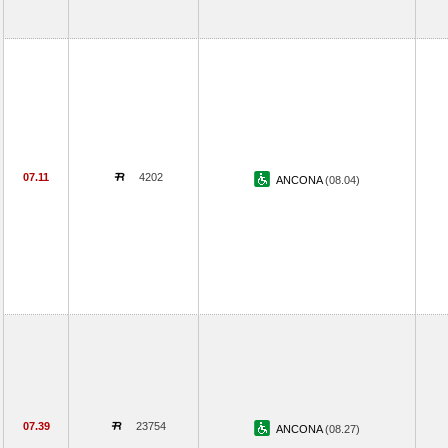
07.11
4202
ANCONA
(08.04)
07.39
23754
ANCONA
(08.27)