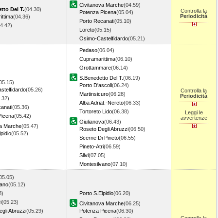
Civitanova Marche
(04.59)
tto Del T.
(04.30)
Controlla la
Potenza Picena
(05.04)
Periodicità
ittima
(04.36)
Porto Recanati
(05.10)
04.42)
Loreto
(05.15)
Osimo-Castelfidardo
(05.21)
Pedaso
(06.04)
Cupramarittima
(06.10)
Grottammare
(06.14)
S.Benedetto Del T.
(06.19)
05.15)
Porto D'ascoli
(06.24)
stelfidardo
(05.26)
Controlla la
Martinsicuro
(06.28)
Periodicità
.32)
Alba Adriat.-Nereto
(06.33)
anati
(05.36)
Tortoreto Lido
(06.38)
Leggi le
Picena
(05.42)
avvertenze
Giulianova
(06.43)
va Marche
(05.47)
Roseto Degli Abruzzi
(06.50)
pidio
(05.52)
Scerne Di Pineto
(06.55)
Pineto-Atri
(06.59)
Silvi
(07.05)
Montesilvano
(07.10)
05.05)
vano
(05.12)
8)
Porto S.Elpidio
(06.20)
i
(05.23)
Civitanova Marche
(06.25)
gli Abruzzi
(05.29)
Potenza Picena
(06.30)