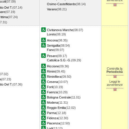
avvertenze
scoli
(07.09)
Osimo-Castelfidardo
(08.14)
to Del T.
(07.14)
Varano
(08.21)
mare
(07.19)
ittima
(07.24)
07.31)
Civitanova Marche
(08.07)
Loreto
(08.19)
Ancona
(08.35)
Senigallia
(08.54)
Fano
(09.07)
Pesaro
(09.17)
Cattolica-S.G.-G.
(09.29)
Riccione
(09.36)
Controlla la
Rimini
(09.45)
Periodicità
07.02)
Riminifiera
(09.50)
a
(07.23)
Leggi le
Cesena
(10.07)
to Del T.
(07.36)
avvertenze
Forli
(10.19)
Faenza
(10.29)
Bologna Centrale
(11.01)
Modena
(11.31)
Reggio Emilia
(12.02)
Parma
(12.18)
Fidenza
(12.30)
Piacenza
(12.50)
Lodi
(13.12)