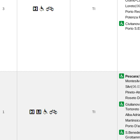
Osimo-Ca
Loreto
(06
3
TI
Porto Rec
Potenza 
Civitano
Porto S.El
Pescara
(
Montesil
Silvi
(06.0
Pineto-Atr
Roseto De
Giulianov
Tortoreto
1
TI
Alba Adri
Martinsic
Porto D'a
S.Benedet
Grottam