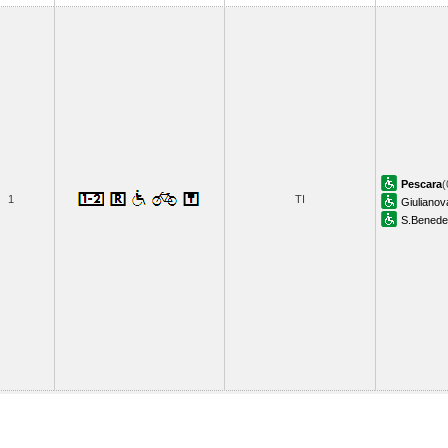
Pescara
(
1
TI
Giulianov
S.Benedet