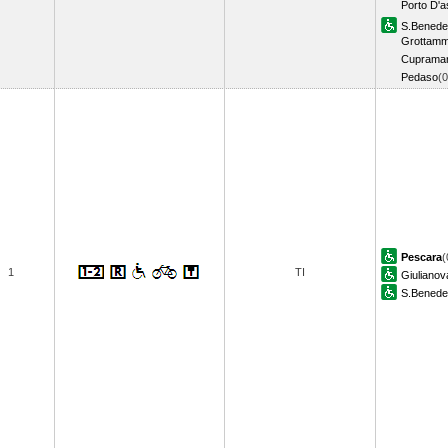
Porto D'a
S.Benedet
Grottam
Cupramar
Pedaso
(
Pescara
(
1
TI
Giulianov
S.Benedet