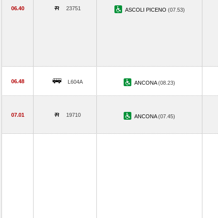
06.40
23751
ASCOLI PICENO
(07.53)
06.48
L604A
ANCONA
(08.23)
07.01
19710
ANCONA
(07.45)