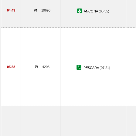
04.49
19690
ANCONA
(05.35)
05.58
4205
PESCARA
(07.21)