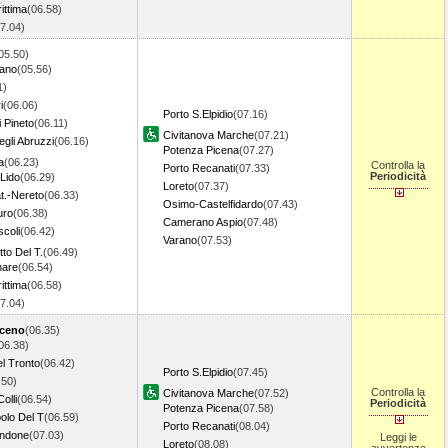
ittima
(06.58)
07.04)
05.50)
vano
(05.56)
1)
i
(06.06)
Porto S.Elpidio
(07.16)
 Pineto
(06.11)
Civitanova Marche
(07.21)
gli Abruzzi
(06.16)
Potenza Picena
(07.27)
a
(06.23)
Controlla la
Porto Recanati
(07.33)
Periodicità
 Lido
(06.29)
Loreto
(07.37)
at.-Nereto
(06.33)
Osimo-Castelfidardo
(07.43)
uro
(06.38)
Camerano Aspio
(07.48)
scoli
(06.42)
Varano
(07.53)
to Del T.
(06.49)
mare
(06.54)
ittima
(06.58)
07.04)
iceno
(06.35)
06.38)
l Tronto
(06.42)
Porto S.Elpidio
(07.45)
.50)
Controlla la
Civitanova Marche
(07.52)
olli
(06.54)
Periodicità
Potenza Picena
(07.58)
lo Del T
(06.59)
Porto Recanati
(08.04)
ndone
(07.03)
Leggi le
Loreto
(08.08)