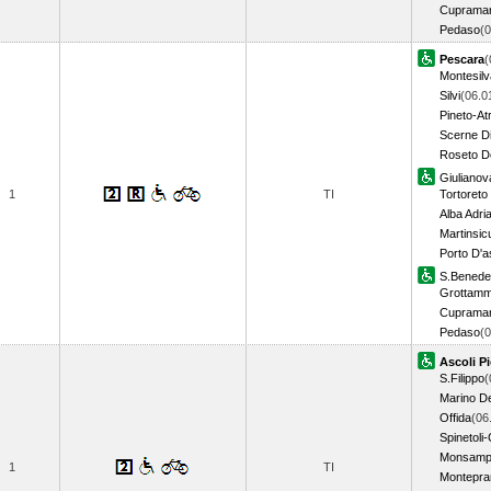
Cupramar
Pedaso
(
Pescara
(
Montesil
Silvi
(06.0
Pineto-Atr
Scerne Di
Roseto De
Giulianov
1
TI
Tortoreto
Alba Adri
Martinsic
Porto D'a
S.Benedet
Grottam
Cupramar
Pedaso
(
Ascoli P
S.Filippo
(
Marino De
Offida
(06
Spinetoli-C
Monsampo
1
TI
Montepra