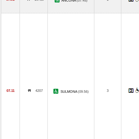
ANCONA
(07.45)
07.11
4207
3
SULMONA
(09.56)