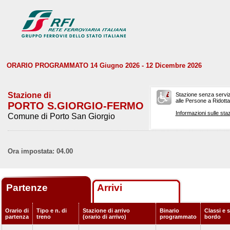
ORARIO PROGRAMMATO 14 Giugno 2026 - 12 Dicembre 2026
Stazione di
Stazione senza serviz
alle Persone a Ridotta 
PORTO S.GIORGIO-FERMO
Informazioni sulle staz
Comune di Porto San Giorgio
Ora impostata: 04.00
Partenze
Arrivi
Orario di
Tipo e n. di
Stazione di arrivo
Binario
Classi e s
partenza
treno
(orario di arrivo)
programmato
bordo