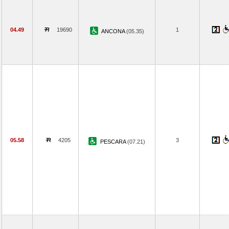
04.49
19690
1
ANCONA
(05.35)
05.58
4205
3
PESCARA
(07.21)