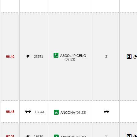
ASCOLI PICENO
06.40
23751
3
(07.53)
06.48
L604A
ANCONA
(08.23)
07.01
19710
1