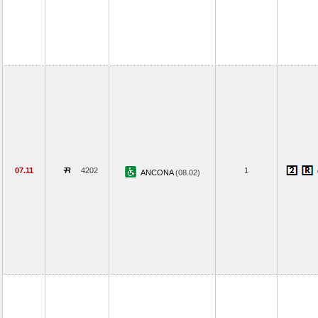
07.11
4202
1
ANCONA
(08.02)