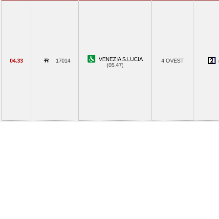
VENEZIA S.LUCIA
04.33
17014
4 OVEST
(05.47)