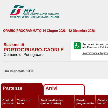
ORARIO PROGRAMMATO 14 Giugno 2026 - 12 Dicembre 2026
Stazione di
Stazione con servizio
alle Persone a Ridotta 
PORTOGRUARO-CAORLE
Informazioni sulla pre
Comune di Portogruaro
Ora impostata: 04.00
Partenze
Arrivi
Orario di
Tipo e n. di
Stazione di arrivo
Binario
Classi e 
partenza
treno
(orario di arrivo)
programmato
bordo