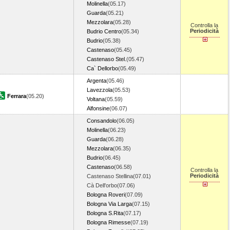
Molinella
(05.17)
Guarda
(05.21)
Mezzolara
(05.28)
Controlla la
Periodicità
Budrio Centro
(05.34)
Budrio
(05.38)
Castenaso
(05.45)
Castenaso Stel.
(05.47)
Ca` Dellorbo
(05.49)
Argenta
(05.46)
Lavezzola
(05.53)
Ferrara
(05.20)
Voltana
(05.59)
Alfonsine
(06.07)
Consandolo
(06.05)
Molinella
(06.23)
Guarda
(06.28)
Mezzolara
(06.35)
Budrio
(06.45)
Castenaso
(06.58)
Controlla la
Periodicità
Castenaso Stellina(07.01)
Cà Dell'orbo(07.06)
Bologna Roveri
(07.09)
Bologna Via Larga
(07.15)
Bologna S.Rita
(07.17)
Bologna Rimesse
(07.19)