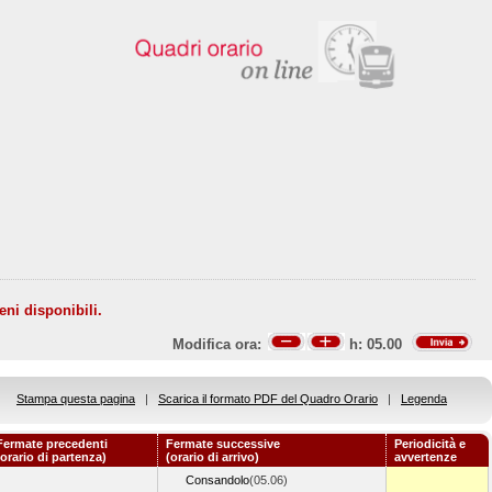
eni disponibili.
Modifica ora:
h:
05.00
Stampa questa pagina
|
Scarica il formato PDF del Quadro Orario
|
Legenda
Fermate precedenti
Fermate successive
Periodicità e
(orario di partenza)
(orario di arrivo)
avvertenze
Consandolo
(05.06)