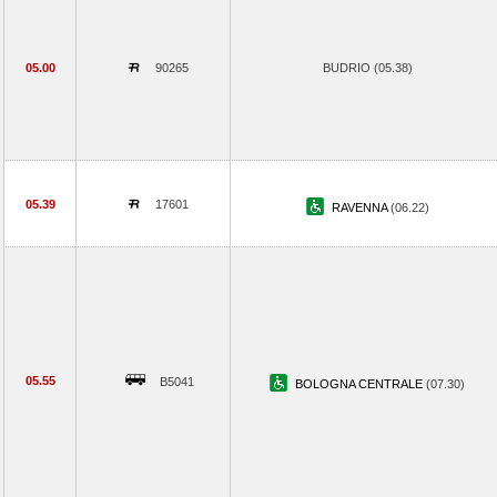
05.00
90265
BUDRIO (05.38)
05.39
17601
RAVENNA
(06.22)
05.55
B5041
BOLOGNA CENTRALE
(07.30)