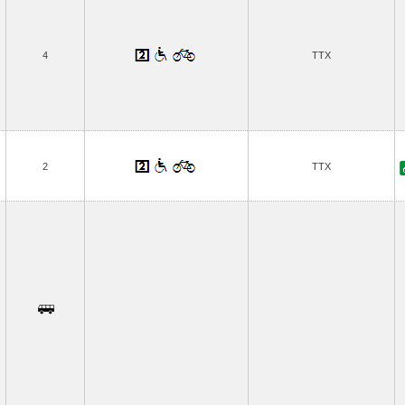
4
TTX
2
TTX