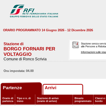
ORARIO PROGRAMMATO 14 Giugno 2026 - 12 Dicembre 2026
Stazione di
Stazione senza serviz
alle Persone a Ridotta 
BORGO FORNARI PER
Informazioni sulle staz
VOLTAGGIO
Comune di Ronco Scrivia
Ora impostata: 04.00
Partenze
Arrivi
Orario di
Tipo e n. di
Stazione di arrivo
Binario
Classi e 
partenza
treno
(orario di arrivo)
programmato
bordo