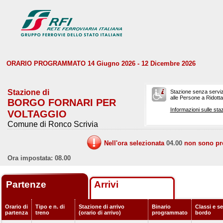
ORARIO PROGRAMMATO 14 Giugno 2026 - 12 Dicembre 2026
Stazione di
Stazione senza serviz
alle Persone a Ridotta 
BORGO FORNARI PER
Informazioni sulle staz
VOLTAGGIO
Comune di Ronco Scrivia
Nell'ora selezionata
04.00
non sono prev
Ora impostata: 08.00
Partenze
Arrivi
Orario di
Tipo e n. di
Stazione di arrivo
Binario
Classi e se
partenza
treno
(orario di arrivo)
programmato
bordo