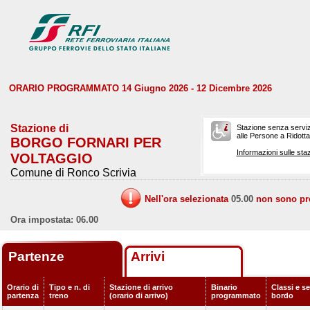
ORARIO PROGRAMMATO 14 Giugno 2026 - 12 Dicembre 2026
Stazione di
Stazione senza serviz
alle Persone a Ridotta 
BORGO FORNARI PER
Informazioni sulle staz
VOLTAGGIO
Comune di Ronco Scrivia
Nell'ora selezionata
05.00
non sono prev
Ora impostata: 06.00
Partenze
Arrivi
Orario di
Tipo e n. di
Stazione di arrivo
Binario
Classi e se
partenza
treno
(orario di arrivo)
programmato
bordo