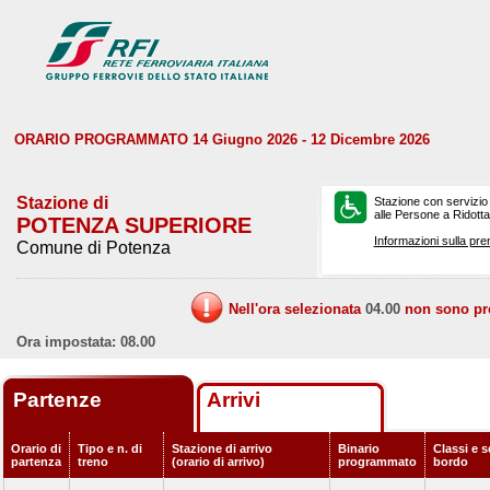
ORARIO PROGRAMMATO 14 Giugno 2026 - 12 Dicembre 2026
Stazione di
Stazione con servizio
alle Persone a Ridotta 
POTENZA SUPERIORE
Informazioni sulla pre
Comune di Potenza
Nell'ora selezionata
04.00
non sono prev
Ora impostata: 08.00
Partenze
Arrivi
Orario di
Tipo e n. di
Stazione di arrivo
Binario
Classi e s
partenza
treno
(orario di arrivo)
programmato
bordo