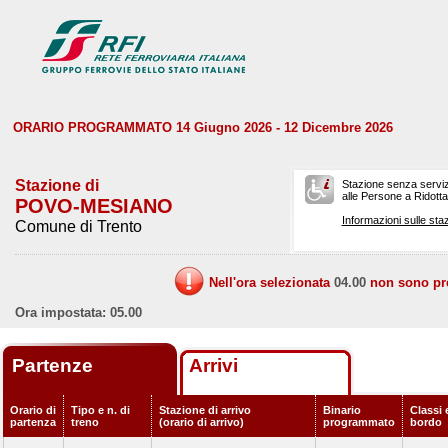
ORARIO PROGRAMMATO 14 Giugno 2026 - 12 Dicembre 2026
Stazione di
Stazione senza serviz
alle Persone a Ridotta 
POVO-MESIANO
Informazioni sulle staz
Comune di Trento
Nell'ora selezionata
04.00
non sono prev
Ora impostata: 05.00
Partenze
Arrivi
Orario di
Tipo e n. di
Stazione di arrivo
Binario
Classi 
partenza
treno
(orario di arrivo)
programmato
bordo