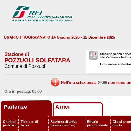
ORARIO PROGRAMMATO 14 Giugno 2026 - 12 Dicembre 2026
Stazione di
Stazione senza serviz
alle Persone a Ridotta 
POZZUOLI SOLFATARA
Informazioni sulle staz
Comune di Pozzuoli
Nell'ora selezionata
04.00
non sono prev
Ora impostata: 05.00
Partenze
Arrivi
Orario di
Tipo e n. di
Stazione di arrivo
Binario
Classi e serv
partenza
treno
(orario di arrivo)
programmato
bordo