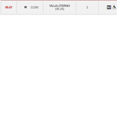
VILLA LITERNO
05.07
21260
2
(05.25)