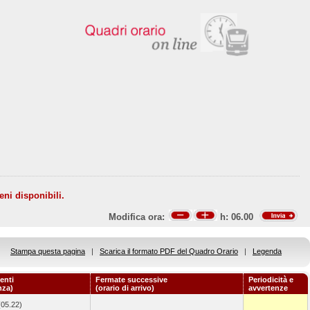
eni disponibili.
Modifica ora:
h:
06.00
Stampa questa pagina
|
Scarica il formato PDF del Quadro Orario
|
Legenda
enti
Fermate successive
Periodicità e
nza)
(orario di arrivo)
avvertenze
(05.22)