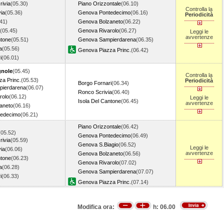
rivia
(05.30)
Piano Orizzontale
(06.10)
Controlla la
via
(05.36)
Genova Pontedecimo
(06.16)
Periodicità
41)
Genova Bolzaneto
(06.22)
(05.45)
Genova Rivarolo
(06.27)
Leggi le
avvertenze
ntone
(05.51)
Genova Sampierdarena
(06.35)
a
(05.56)
Genova Piazza Princ.
(06.42)
i
(06.01)
gnole
(05.45)
Controlla la
a Princ.
(05.53)
Periodicità
Borgo Fornari
(06.34)
ierdarena
(06.07)
Ronco Scrivia
(06.40)
rolo
(06.12)
Leggi le
Isola Del Cantone
(06.45)
avvertenze
aneto
(06.16)
tedecimo
(06.21)
Piano Orizzontale
(06.42)
(05.52)
Genova Pontedecimo
(06.49)
rivia
(05.59)
Genova S.Biagio
(06.52)
Leggi le
via
(06.06)
avvertenze
Genova Bolzaneto
(06.56)
ntone
(06.23)
Genova Rivarolo
(07.02)
a
(06.28)
Genova Sampierdarena
(07.07)
i
(06.33)
Genova Piazza Princ.
(07.14)
Modifica ora:
h:
06.00