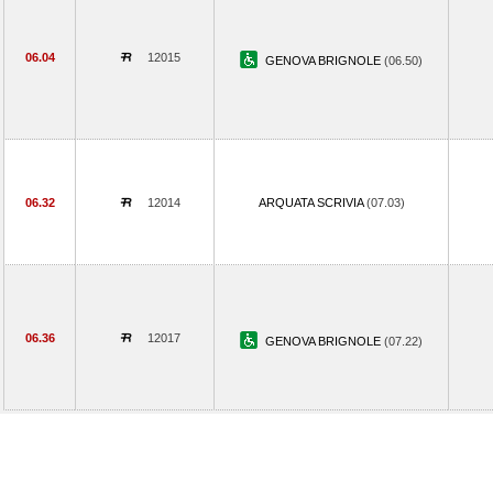
06.04
12015
GENOVA BRIGNOLE
(06.50)
06.32
12014
ARQUATA SCRIVIA
(07.03)
06.36
12017
GENOVA BRIGNOLE
(07.22)