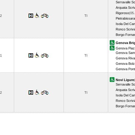
Serravalle Sc
Arquata Scri
Rigoroso
(05.
2
TI
Pietrabissara
Isola Del Ca
Ronco Scrivi
Borgo Fornar
Genova Bri
Genova Piazz
Genova Samp
1
TI
Genova Riva
Genova Bolz
Genova Pon
Novi Ligure
Serravalle Sc
Arquata Scri
2
TI
Isola Del Ca
Ronco Scrivi
Borgo Fornar