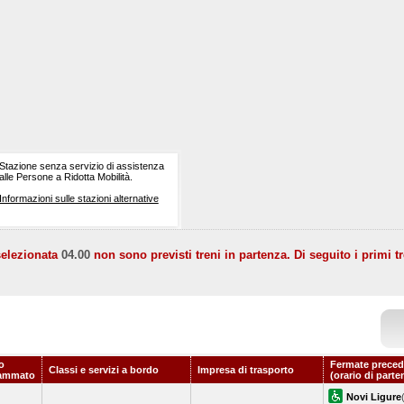
Stazione senza servizio di assistenza
alle Persone a Ridotta Mobilità.
Informazioni sulle stazioni alternative
selezionata
04.00
non sono previsti treni in partenza. Di seguito i primi tr
o
Fermate preced
Classi e servizi a bordo
Impresa di trasporto
ammato
(orario di parte
Novi Ligure