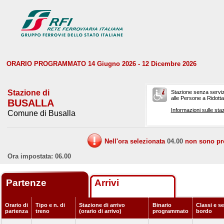
ORARIO PROGRAMMATO 14 Giugno 2026 - 12 Dicembre 2026
Stazione di
Stazione senza serviz
alle Persone a Ridotta 
BUSALLA
Informazioni sulle staz
Comune di Busalla
Nell'ora selezionata
04.00
non sono prev
Ora impostata: 06.00
Partenze
Arrivi
Orario di
Tipo e n. di
Stazione di arrivo
Binario
Classi e se
partenza
treno
(orario di arrivo)
programmato
bordo