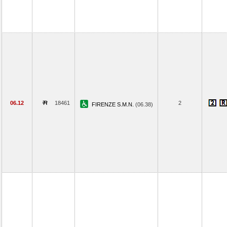
06.12
18461
2
FIRENZE S.M.N.
(06.38)