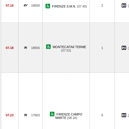
07.16
18659
2
FIRENZE S.M.N.
(07.40)
MONTECATINI TERME
07.18
18656
1
(07.52)
FIRENZE CAMPO
07.23
17803
6
MARTE
(08.16)