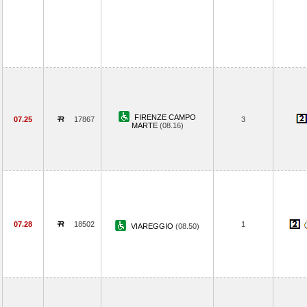
FIRENZE CAMPO
07.25
17867
3
MARTE
(08.16)
07.28
18502
1
VIAREGGIO
(08.50)