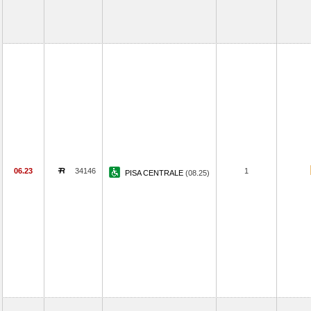
06.23
34146
1
PISA CENTRALE
(08.25)