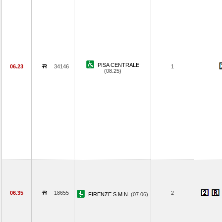
PISA CENTRALE
06.23
34146
1
(08.25)
06.35
18655
2
FIRENZE S.M.N.
(07.06)