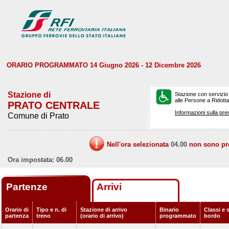
ORARIO PROGRAMMATO 14 Giugno 2026 - 12 Dicembre 2026
Stazione di
Stazione con servizio
alle Persone a Ridotta 
PRATO CENTRALE
Informazioni sulla pre
Comune di Prato
Nell'ora selezionata
04.00
non sono prev
Ora impostata: 06.00
Partenze
Arrivi
Orario di
Tipo e n. di
Stazione di arrivo
Binario
Classi e s
partenza
treno
(orario di arrivo)
programmato
bordo