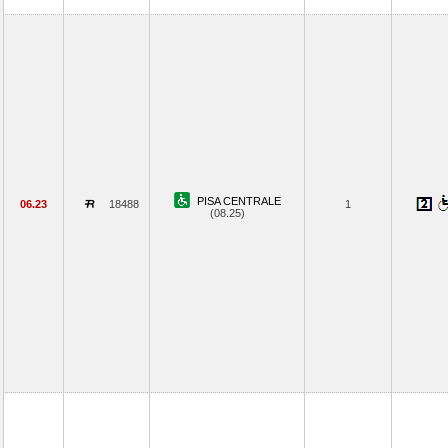
PISA CENTRALE
06.23
18488
1
(08.25)