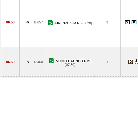
06.53
18657
2
FIRENZE S.M.N.
(07.28)
MONTECATINI TERME
06.59
18460
1
(07.30)