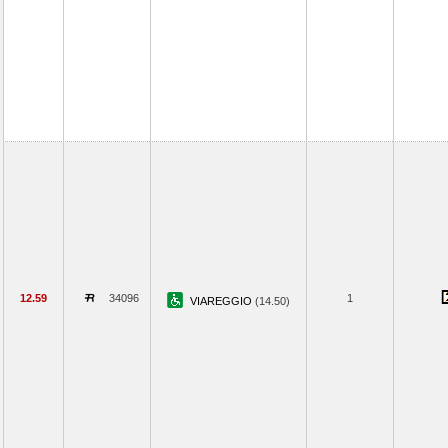
12.59
34096
1
VIAREGGIO
(14.50)