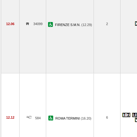
12.06
34099
2
FIRENZE S.M.N.
(12.29)
12.12
6
584
ROMA TERMINI
(16.20)