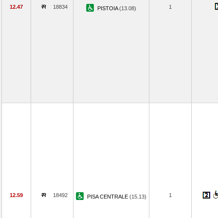
12.47
18834
1
PISTOIA
(13.08)
12.59
18492
1
PISA CENTRALE
(15.13)