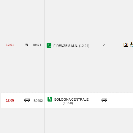
12.01
18471
2
FIRENZE S.M.N.
(12.24)
BOLOGNA CENTRALE
12.05
B0402
(13.50)