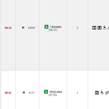
TERAMO
06.12
19654
2
(08.37)
PESCARA
06.41
4172
1
(07.55)