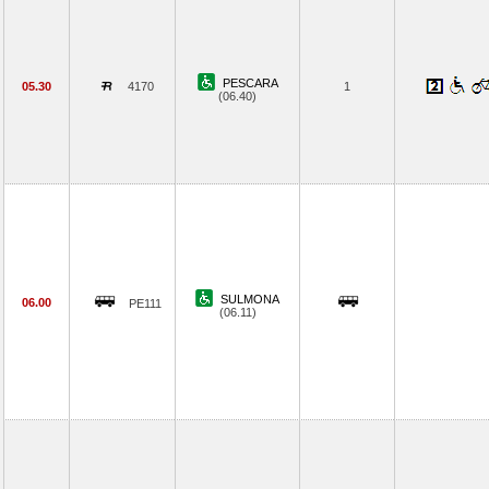
PESCARA
05.30
4170
1
(06.40)
SULMONA
06.00
PE111
(06.11)