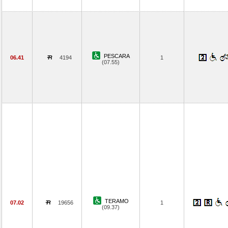
PESCARA
06.41
4194
1
(07.55)
TERAMO
07.02
19656
1
(09.37)