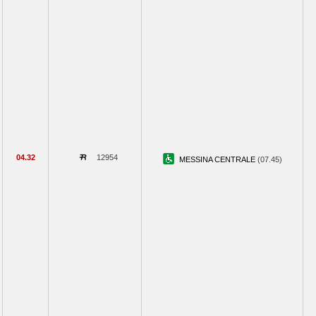
04.32
12954
MESSINA CENTRALE
(07.45)