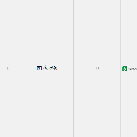
1
TI
Sira