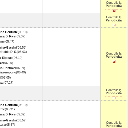
Controlla la
Periodicità
Controlla la
Periodicità
ina Centrale
(05.10)
esa Di Riva
(05.37)
anni
(05.47)
ina-Giardini
(05.53)
freddo Di S.
(06.03)
Controlla la
Periodicità
e-Riposto
(06.10)
ale
(06.20)
ia Centrale
(06.39)
iaaeroporto
(06.49)
i
(07.05)
sta
(07.27)
Controlla la
Periodicità
ina Centrale
(05.10)
erme
(05.31)
esa Di Riva
(05.39)
ina-Giardini
(05.52)
Controlla la
tara
(05.57)
Periodicità