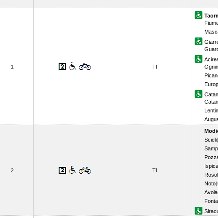
Taorm
Fiume
Masca
Giarr
Guar
Acire
1
TI
Ogni
Pican
Euro
Catan
Catan
Lentin
Augu
Modi
Scicli
Sampi
Pozza
Ispic
2
TI
Rosol
Noto
(
Avola
Fonta
Sirac