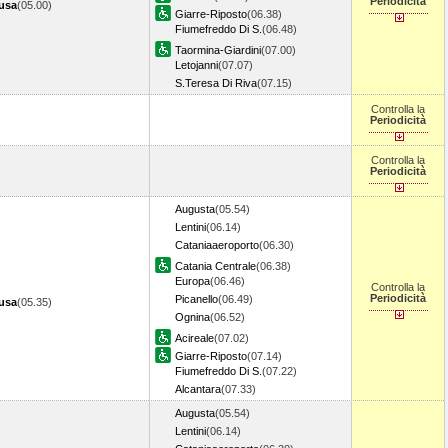
Periodicità
cusa
(05.00)
Giarre-Riposto
(06.38)
Fiumefreddo Di S.
(06.48)
Taormina-Giardini
(07.00)
Letojanni
(07.07)
S.Teresa Di Riva
(07.15)
Controlla la
Periodicità
Controlla la
Periodicità
Augusta
(05.54)
Lentini
(06.14)
Cataniaaeroporto
(06.30)
Catania Centrale
(06.38)
Europa
(06.46)
Controlla la
Periodicità
Picanello
(06.49)
cusa
(05.35)
Ognina
(06.52)
Acireale
(07.02)
Giarre-Riposto
(07.14)
Fiumefreddo Di S.
(07.22)
Alcantara
(07.33)
Augusta
(05.54)
Lentini
(06.14)