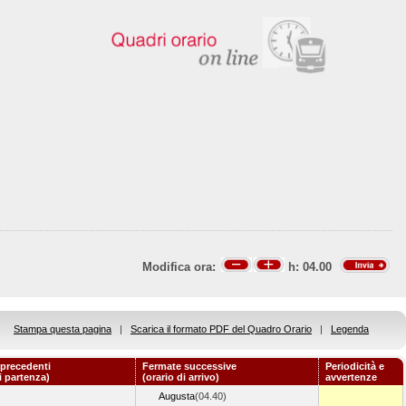
Modifica ora:
h:
04.00
Stampa questa pagina
|
Scarica il formato PDF del Quadro Orario
|
Legenda
precedenti
Fermate successive
Periodicità e
i partenza)
(orario di arrivo)
avvertenze
Augusta
(04.40)