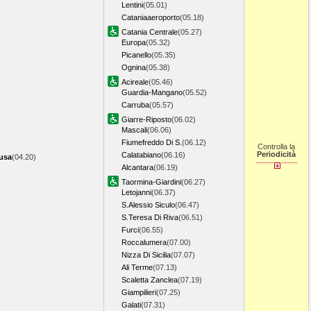
Lentini
(05.01)
Cataniaaeroporto
(05.18)
Catania Centrale
(05.27)
Europa
(05.32)
Picanello
(05.35)
Ognina
(05.38)
Acireale
(05.46)
Guardia-Mangano
(05.52)
Carruba
(05.57)
Giarre-Riposto
(06.02)
Mascali
(06.06)
Fiumefreddo Di S.
(06.12)
Controlla la
Periodicità
Calatabiano
(06.16)
cusa
(04.20)
Alcantara
(06.19)
Taormina-Giardini
(06.27)
Letojanni
(06.37)
S.Alessio Siculo
(06.47)
S.Teresa Di Riva
(06.51)
Furci
(06.55)
Roccalumera
(07.00)
Nizza Di Sicilia
(07.07)
Ali Terme
(07.13)
Scaletta Zanclea
(07.19)
Giampilieri
(07.25)
Galati
(07.31)