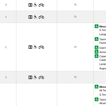
2
TI
1
TI
Mess
S.Ter
Letoj
Taorm
Fiume
1
TI
Giarr
Acire
Catan
Catan
Lentin
Augu
1
TI
Mess
Ali T
S.Ter
Taorm
Alcan