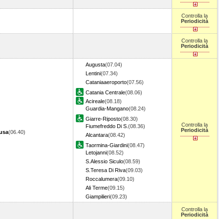
Controlla la
Periodicità
Controlla la
Periodicità
Augusta
(07.04)
Lentini
(07.34)
Cataniaaeroporto
(07.56)
Catania Centrale
(08.06)
Acireale
(08.18)
Guardia-Mangano
(08.24)
Giarre-Riposto
(08.30)
Controlla la
Fiumefreddo Di S.
(08.36)
Periodicità
cusa
(06.40)
Alcantara
(08.42)
Taormina-Giardini
(08.47)
Letojanni
(08.52)
S.Alessio Siculo
(08.59)
S.Teresa Di Riva
(09.03)
Roccalumera
(09.10)
Ali Terme
(09.15)
Giampilieri
(09.23)
Controlla la
Periodicità