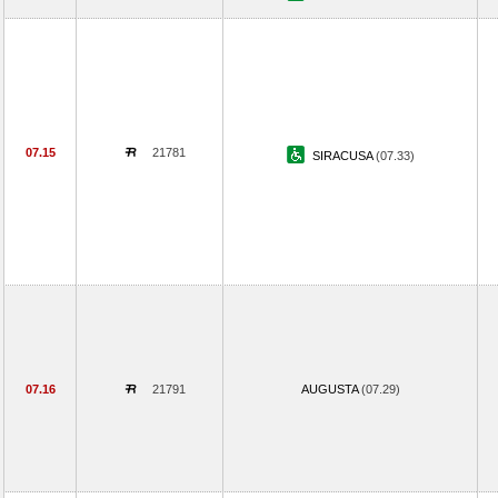
07.15
21781
SIRACUSA
(07.33)
07.16
21791
AUGUSTA
(07.29)