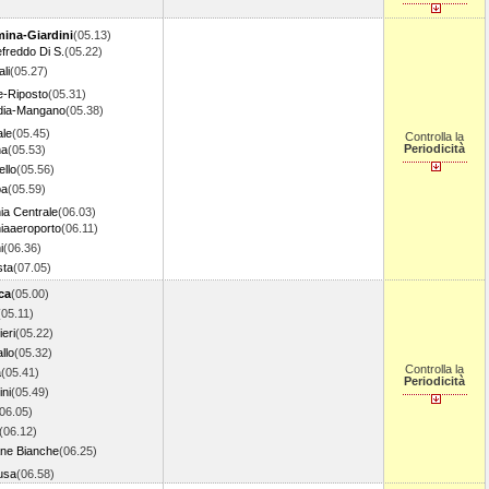
ina-Giardini
(05.13)
freddo Di S.
(05.22)
li
(05.27)
e-Riposto
(05.31)
dia-Mangano
(05.38)
ale
(05.45)
Controlla la
Periodicità
na
(05.53)
ello
(05.56)
pa
(05.59)
ia Centrale
(06.03)
iaaeroporto
(06.11)
i
(06.36)
sta
(07.05)
ca
(05.00)
(05.11)
eri
(05.22)
llo
(05.32)
Controlla la
a
(05.41)
Periodicità
ini
(05.49)
06.05)
(06.12)
ne Bianche
(06.25)
usa
(06.58)