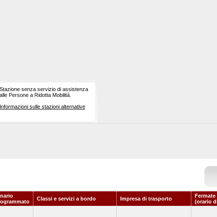
Stazione senza servizio di assistenza
alle Persone a Ridotta Mobilità.
Informazioni sulle stazioni alternative
nario
Fermate 
Classi e servizi a bordo
Impresa di trasporto
rogrammato
(orario d