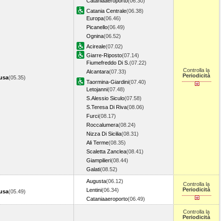
Cataniaaeroporto
(06.30)
Catania Centrale
(06.38)
Europa
(06.46)
Picanello
(06.49)
Ognina
(06.52)
Acireale
(07.02)
Giarre-Riposto
(07.14)
Fiumefreddo Di S.
(07.22)
Controlla la
Alcantara
(07.33)
Periodicità
cusa
(05.35)
Taormina-Giardini
(07.40)
Letojanni
(07.48)
S.Alessio Siculo
(07.58)
S.Teresa Di Riva
(08.06)
Furci
(08.17)
Roccalumera
(08.24)
Nizza Di Sicilia
(08.31)
Ali Terme
(08.35)
Scaletta Zanclea
(08.41)
Giampilieri
(08.44)
Galati
(08.52)
Augusta
(06.12)
Controlla la
Periodicità
Lentini
(06.34)
cusa
(05.49)
Cataniaaeroporto
(06.49)
Controlla la
Periodicità