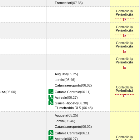
Tremestieri
(07.35)
Controlla la
Periodicità
Controlla la
Periodicità
Controlla la
Periodicità
Controlla la
Periodicità
Augusta
(05.25)
Lentini
(05.46)
Cataniaaeroporto
(06.02)
Controlla la
Periodicità
cusa
(05.00)
Catania Centrale
(06.11)
Acireale
(06.27)
Giarre-Riposto
(06.38)
Fiumefreddo Di S.
(06.48)
Augusta
(05.25)
Lentini
(05.46)
Cataniaaeroporto
(06.02)
Catania Centrale
(06.11)
Controlla la
Acireale
(06.27)