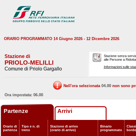
ORARIO PROGRAMMATO 14 Giugno 2026 - 12 Dicembre 2026
Stazione di
Stazione senza serviz
alle Persone a Ridotta 
PRIOLO-MELILLI
Informazioni sulle staz
Comune di Priolo Gargallo
Nell'ora selezionata
04.00
non sono prev
Ora impostata: 06.00
Partenze
Arrivi
Orario di
Tipo e n. di
Stazione di arrivo
Binario
Classi
partenza
treno
(orario di arrivo)
programmato
bord