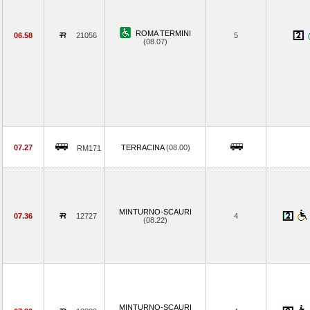
ROMA TERMINI
06.58
21056
5
(08.07)
07.27
TERRACINA
(08.00)
RM171
MINTURNO-SCAURI
07.36
12727
4
(08.22)
MINTURNO-SCAURI