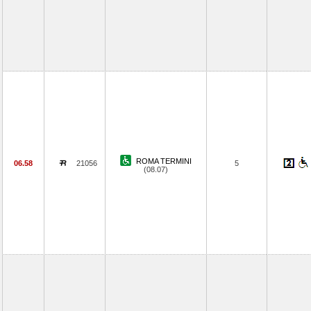
ROMA TERMINI
06.58
21056
5
(08.07)