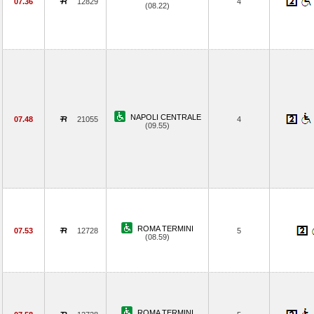
07.36
12829
4
(08.22)
NAPOLI CENTRALE
07.48
21055
4
(09.55)
ROMA TERMINI
07.53
12728
5
(08.59)
ROMA TERMINI