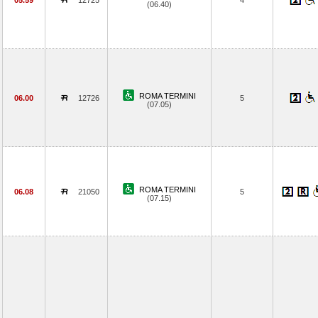
05.59
12725
4
(06.40)
ROMA TERMINI
06.00
12726
5
(07.05)
ROMA TERMINI
06.08
21050
5
(07.15)