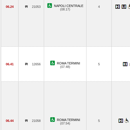
NAPOLI CENTRALE
06.24
21053
4
(08.17)
ROMA TERMINI
06.41
12656
5
(07.48)
ROMA TERMINI
06.44
21058
5
(07.54)