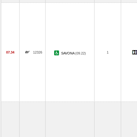
07.34
12326
1
SAVONA
(09.22)