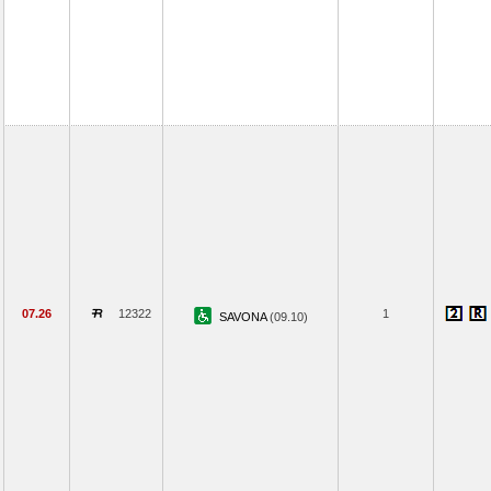
07.26
12322
1
SAVONA
(09.10)