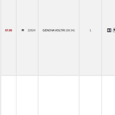
07.05
22824
GENOVA VOLTRI
(08.34)
1