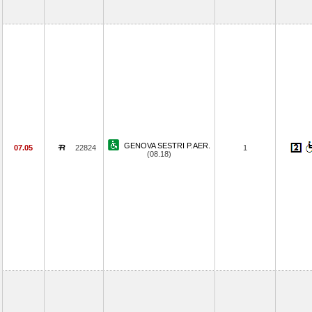
GENOVA SESTRI P.AER.
07.05
22824
1
(08.18)