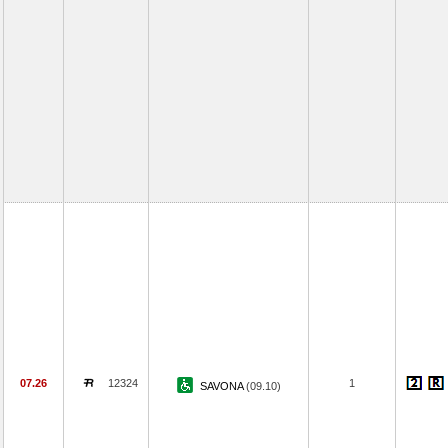
07.26
12324
1
SAVONA
(09.10)