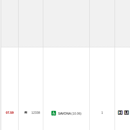
07.59
12338
1
SAVONA
(10.06)