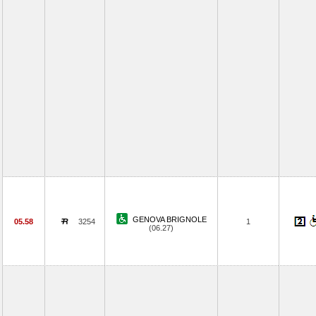
GENOVA BRIGNOLE
05.58
3254
1
(06.27)