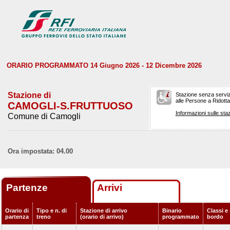
ORARIO PROGRAMMATO 14 Giugno 2026 - 12 Dicembre 2026
Stazione di
Stazione senza serviz
alle Persone a Ridotta 
CAMOGLI-S.FRUTTUOSO
Informazioni sulle staz
Comune di Camogli
Ora impostata: 04.00
Partenze
Arrivi
Orario di
Tipo e n. di
Stazione di arrivo
Binario
Classi e 
partenza
treno
(orario di arrivo)
programmato
bordo