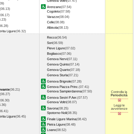
Genova Voltri
(07.47)
09)
Arenzano
(07.54)
(06.13)
Cogoleto
(07.58)
(06.17)
Varazze
(08.04)
6.23)
Celle
(08.08)
06.28)
Albisola
(08.13)
rita Ligure
(06.32)
Recco
(06.54)
Sori
(06.59)
Pieve Ligure
(07.02)
Bogliasco
(07.06)
Genova Nervi
(07.11)
Genova Quinto
(07.14)
Genova Quarto
(07.18)
Genova Sturla
(07.21)
Genova Brignole
(07.28)
Genova Piazza Princ.
(07.41)
evante
(06.21)
Genova Sampierdarena
(07.50)
Controlla la
(06.27)
Periodicità
Genova Sestri P.Aer.
(07.57)
(06.30)
Genova Voltri
(08.07)
6.36)
Leggi le
Savona
(08.25)
avvertenze
06.41)
Spotorno-Noli
(08.35)
rita Ligure
(06.45)
Finale Ligure Marina
(08.42)
Pietra Ligure
(08.48)
Loano
(08.52)