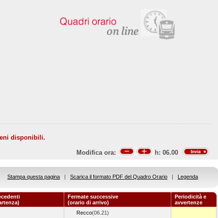
eni disponibili.
Modifica ora:
h:
06.00
Stampa questa pagina
|
Scarica il formato PDF del Quadro Orario
|
Legenda
ecedenti
Fermate successive
Periodicità e
artenza)
(orario di arrivo)
avvertenze
Recco
(06.21)