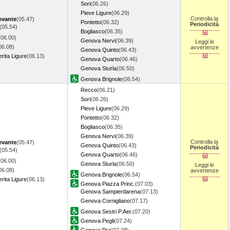
Sori
(06.26)
Pieve Ligure
(06.29)
Controlla la
evante
(05.47)
Pontetto
(06.32)
Periodicità
(05.54)
Bogliasco
(06.35)
(06.00)
Genova Nervi
(06.39)
Leggi le
06.08)
avvertenze
Genova Quinto
(06.43)
rita Ligure
(06.13)
Genova Quarto
(06.46)
Genova Sturla
(06.50)
Genova Brignole
(06.54)
Recco
(06.21)
Sori
(06.26)
Pieve Ligure
(06.29)
Pontetto
(06.32)
Bogliasco
(06.35)
Genova Nervi
(06.39)
Controlla la
evante
(05.47)
Genova Quinto
(06.43)
Periodicità
(05.54)
Genova Quarto
(06.46)
(06.00)
Genova Sturla
(06.50)
Leggi le
06.08)
avvertenze
Genova Brignole
(06.54)
rita Ligure
(06.13)
Genova Piazza Princ.
(07.03)
Genova Sampierdarena
(07.13)
Genova Cornigliano
(07.17)
Genova Sestri P.Aer.
(07.20)
Genova Pegli
(07.24)