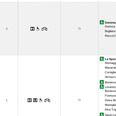
Genova 
Genova 
2
TI
Bogliasc
Recco
(
La Spez
Riomagg
Manarol
Corniglia
Vernazz
Montero
Levanto
Bonasso
Framura
1
TI
Deiva Ma
Moneglia
Riva Tri
Sestri L