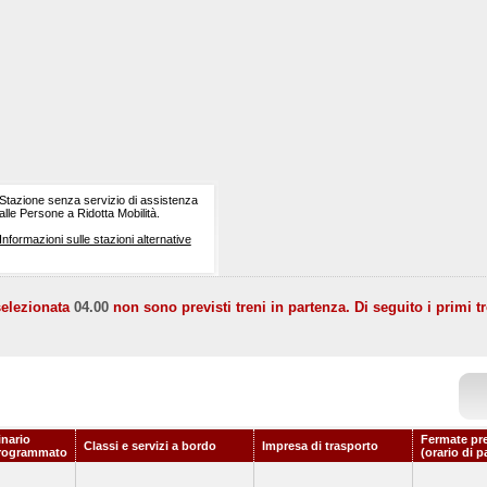
Stazione senza servizio di assistenza
alle Persone a Ridotta Mobilità.
Informazioni sulle stazioni alternative
selezionata
04.00
non sono previsti treni in partenza. Di seguito i primi tr
inario
Fermate pr
Classi e servizi a bordo
Impresa di trasporto
rogrammato
(orario di p