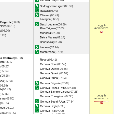
Genova Pra
(07.28)
S.Margherita Ligure
(06.36)
Rapallo
(06.40)
Chiavari
(06.49)
Lavagna
(06.53)
Brignole
(06.06)
Sestri Levante
(06.59)
Leggi le
Nervi
(06.16)
avvertenze
Riva Trigoso
(07.03)
o
(06.20)
Moneglia
(07.09)
06.28)
Deiva Marina
(07.14)
Bonassola
(07.20)
Levanto
(07.24)
Monterosso
(07.29)
ia Centrale
(05.08)
Recco
(06.41)
iore
(05.17)
Genova Nervi
(06.52)
a
(05.20)
Genova Quinto
(06.56)
(05.24)
Genova Quarto
(06.59)
a
(05.28)
Genova Sturla
(07.03)
sso
(05.33)
Genova Brignole
(07.09)
(05.38)
Genova Piazza Princ.
(07.18)
la
(05.42)
Genova Sampierdarena
(07.25)
(05.46)
Leggi le
Genova Cornigliano
(07.30)
avvertenze
rina
(05.50)
Genova Sestri P.Aer.
(07.34)
(05.55)
Genova Pegli
(07.38)
goso
(06.01)
Genova Pra
(07.42)
evante
(06.05)