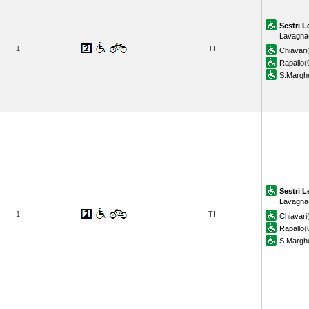
Sestri L
Lavagna
1
TI
Chiavari
Rapallo
(
S.Marghe
Sestri L
Lavagna
1
TI
Chiavari
Rapallo
(
S.Marghe