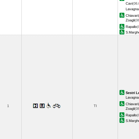
Cavi
(06.
Lavagna
Chiavari
Zoagli
(0
Rapallo
(
S.Marghe
Sestri L
Lavagna
Chiavari
1
TI
Zoagli
(0
Rapallo
(
S.Marghe