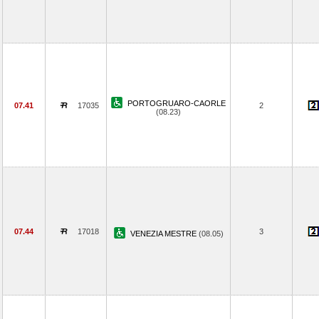
PORTOGRUARO-CAORLE
07.41
17035
2
(08.23)
07.44
17018
3
VENEZIA MESTRE
(08.05)