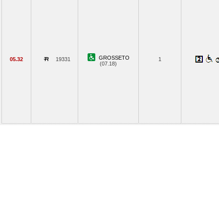
GROSSETO
05.32
19331
1
(07.18)