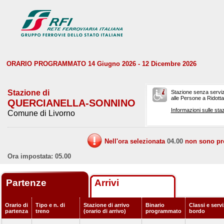
ORARIO PROGRAMMATO 14 Giugno 2026 - 12 Dicembre 2026
Stazione di
Stazione senza serviz
alle Persone a Ridotta 
QUERCIANELLA-SONNINO
Informazioni sulle staz
Comune di Livorno
Nell'ora selezionata
04.00
non sono prev
Ora impostata: 05.00
Partenze
Arrivi
Orario di
Tipo e n. di
Stazione di arrivo
Binario
Classi e servi
partenza
treno
(orario di arrivo)
programmato
bordo