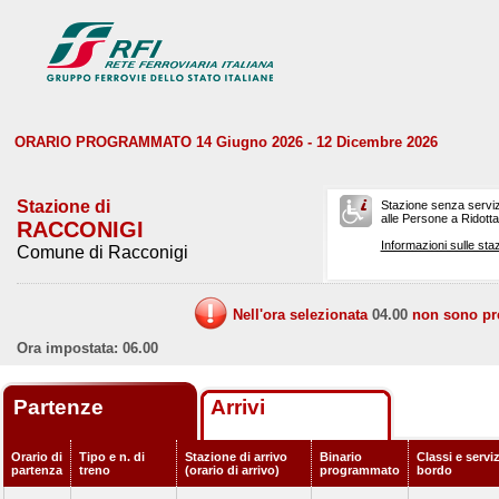
ORARIO PROGRAMMATO 14 Giugno 2026 - 12 Dicembre 2026
Stazione di
Stazione senza serviz
alle Persone a Ridotta 
RACCONIGI
Informazioni sulle staz
Comune di Racconigi
Nell'ora selezionata
04.00
non sono prev
Ora impostata: 06.00
Partenze
Arrivi
Orario di
Tipo e n. di
Stazione di arrivo
Binario
Classi e serviz
partenza
treno
(orario di arrivo)
programmato
bordo