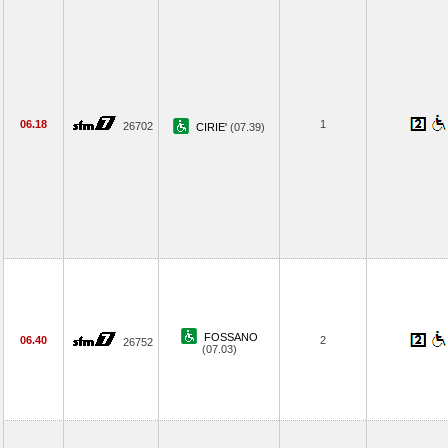
06.18
1
26702
CIRIE'
(07.39)
FOSSANO
06.40
2
26752
(07.03)