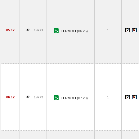
05.17
19771
1
TERMOLI
(06.25)
06.12
19773
1
TERMOLI
(07.20)