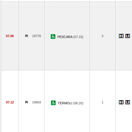
07.06
19770
2
PESCARA
(07.15)
07.12
19693
1
TERMOLI
(08.20)