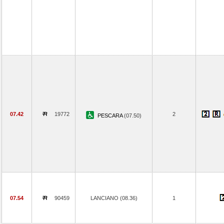
07.42
19772
2
PESCARA
(07.50)
07.54
90459
LANCIANO (08.36)
1