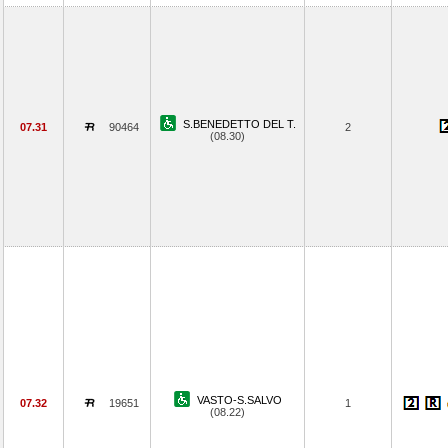
S.BENEDETTO DEL T.
07.31
90464
2
(08.30)
VASTO-S.SALVO
07.32
19651
1
(08.22)