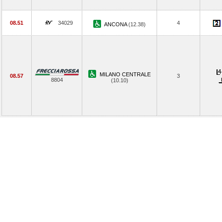
08.51
34029
4
ANCONA
(12.38)
MILANO CENTRALE
08.57
3
8804
(10.10)