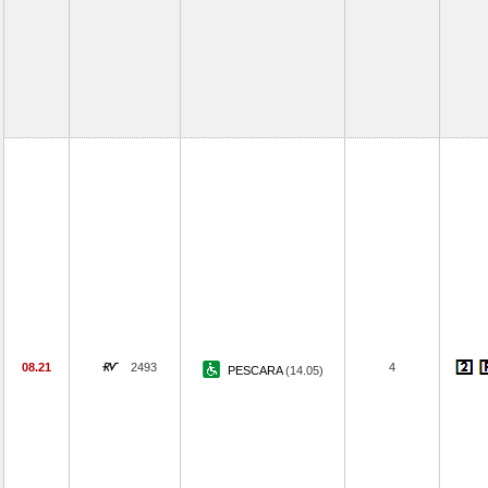
08.21
2493
4
PESCARA
(14.05)