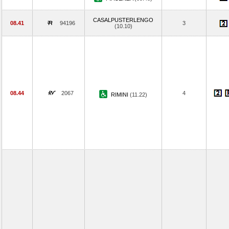
CASALPUSTERLENGO
08.41
94196
3
(10.10)
08.44
2067
4
RIMINI
(11.22)