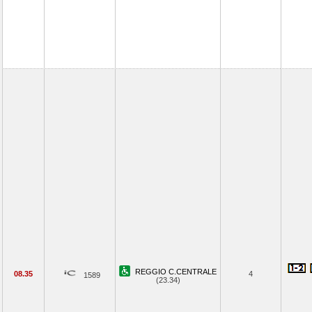
REGGIO C.CENTRALE
08.35
4
1589
(23.34)