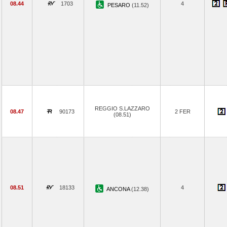
08.44
1703
4
PESARO
(11.52)
REGGIO S.LAZZARO
08.47
90173
2 FER
(08.51)
08.51
18133
4
ANCONA
(12.38)