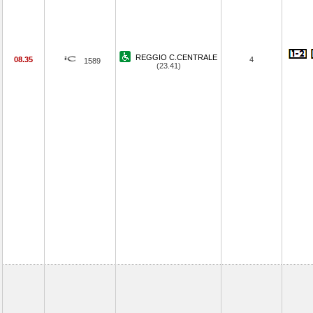
REGGIO C.CENTRALE
08.35
4
1589
(23.41)