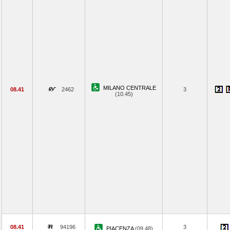
MILANO CENTRALE
08.41
2462
3
(10.45)
08.41
94196
3
PIACENZA
(09.48)