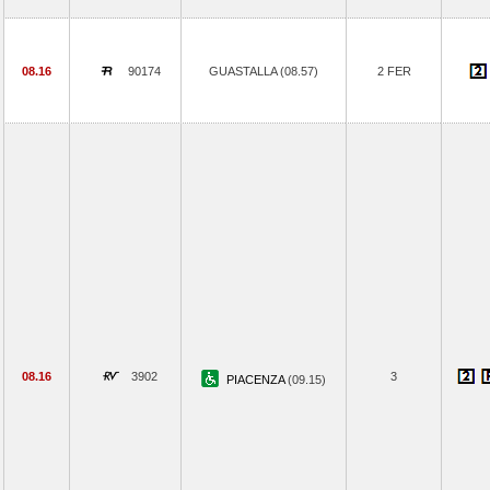
08.16
90174
GUASTALLA (08.57)
2 FER
08.16
3902
3
PIACENZA
(09.15)