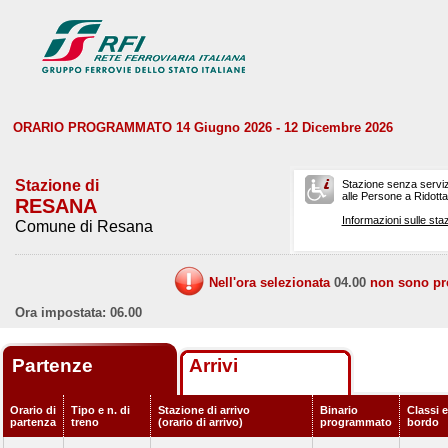
ORARIO PROGRAMMATO 14 Giugno 2026 - 12 Dicembre 2026
Stazione di
Stazione senza serviz
alle Persone a Ridotta 
RESANA
Informazioni sulle staz
Comune di Resana
Nell'ora selezionata
04.00
non sono prev
Ora impostata: 06.00
Partenze
Arrivi
Orario di
Tipo e n. di
Stazione di arrivo
Binario
Classi e
partenza
treno
(orario di arrivo)
programmato
bordo