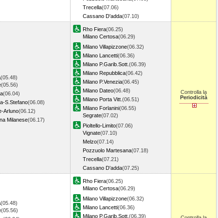
Trecella
(07.06)
Cassano D'adda
(07.10)
Rho Fiera
(06.25)
Milano Certosa
(06.29)
Milano Villapizzone
(06.32)
Milano Lancetti
(06.36)
Milano P.Garib.Sott.
(06.39)
Milano Repubblica
(06.42)
a
(05.48)
Milano P.Venezia
(06.45)
e
(05.56)
Milano Dateo
(06.48)
Controlla la
a
(06.04)
Periodicità
Milano Porta Vitt.
(06.51)
ta-S.Stefano
(06.08)
Milano Forlanini
(06.55)
e-Arluno
(06.12)
Segrate
(07.02)
na Milanese
(06.17)
Pioltello-Limito
(07.06)
Vignate
(07.10)
Melzo
(07.14)
Pozzuolo Martesana
(07.18)
Trecella
(07.21)
Cassano D'adda
(07.25)
Rho Fiera
(06.25)
Milano Certosa
(06.29)
Milano Villapizzone
(06.32)
a
(05.48)
Milano Lancetti
(06.36)
e
(05.56)
Milano P.Garib.Sott.
(06.39)
Controlla la