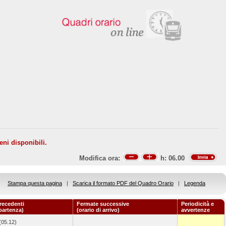
eni disponibili.
Modifica ora:
h:
06.00
Stampa questa pagina
|
Scarica il formato PDF del Quadro Orario
|
Legenda
recedenti
Fermate successive
Periodicità e
 partenza)
(orario di arrivo)
avvertenze
(05.12)