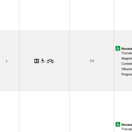
Novar
Trecat
Magent
1
TN
Corbet
Vittuon
Pregna
Novar
Trecat