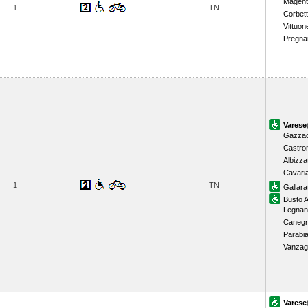
Magent
1
TN
Corbet
Vittuon
Pregna
Varese
Gazzad
Castro
Albizza
Cavari
1
TN
Gallara
Busto A
Legnan
Canegr
Parabi
Vanzag
Varese