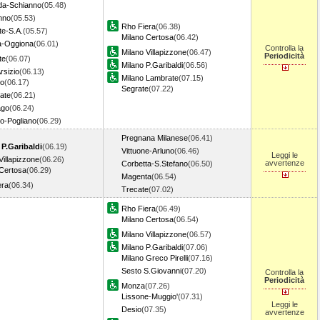
a-Schianno
(05.48)
nno
(05.53)
Rho Fiera
(06.38)
te-S.A.
(05.57)
Milano Certosa
(06.42)
a-Oggiona
(06.01)
Controlla la
Milano Villapizzone
(06.47)
Periodicità
te
(06.07)
Milano P.Garibaldi
(06.56)
rsizio
(06.13)
Milano Lambrate
(07.15)
o
(06.17)
Segrate
(07.22)
ate
(06.21)
ago
(06.24)
o-Pogliano
(06.29)
Pregnana Milanese
(06.41)
 P.Garibaldi
(06.19)
Vittuone-Arluno
(06.46)
Leggi le
Villapizzone
(06.26)
avvertenze
Corbetta-S.Stefano
(06.50)
 Certosa
(06.29)
Magenta
(06.54)
era
(06.34)
Trecate
(07.02)
Rho Fiera
(06.49)
Milano Certosa
(06.54)
Milano Villapizzone
(06.57)
Milano P.Garibaldi
(07.06)
Milano Greco Pirelli
(07.16)
Sesto S.Giovanni
(07.20)
Controlla la
Periodicità
Monza
(07.26)
Lissone-Muggio'
(07.31)
Leggi le
Desio
(07.35)
avvertenze