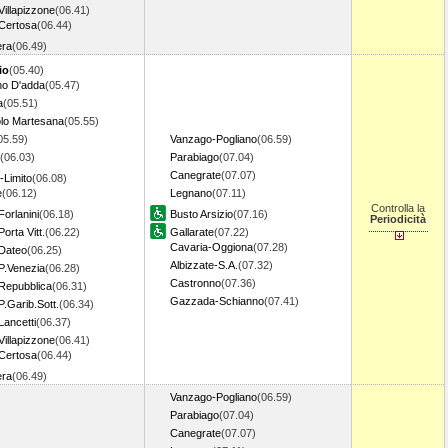
Villapizzone
(06.41)
 Certosa
(06.44)
era
(06.49)
io
(05.40)
o D'adda
(05.47)
a
(05.51)
lo Martesana
(05.55)
05.59)
Vanzago-Pogliano
(06.59)
(06.03)
Parabiago
(07.04)
Canegrate
(07.07)
o-Limito
(06.08)
e
(06.12)
Legnano
(07.11)
Controlla la
Forlanini
(06.18)
Busto Arsizio
(07.16)
Periodicità
orta Vitt.
(06.22)
Gallarate
(07.22)
Cavaria-Oggiona
(07.28)
 Dateo
(06.25)
Albizzate-S.A.
(07.32)
P.Venezia
(06.28)
Castronno
(07.36)
 Repubblica
(06.31)
Gazzada-Schianno
(07.41)
P.Garib.Sott.
(06.34)
Lancetti
(06.37)
Villapizzone
(06.41)
 Certosa
(06.44)
era
(06.49)
Vanzago-Pogliano
(06.59)
Parabiago
(07.04)
Canegrate
(07.07)