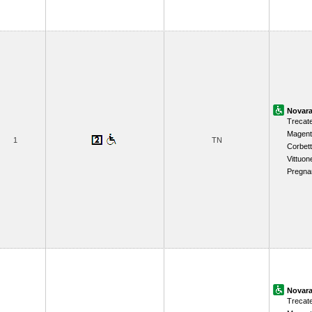
Novar
Trecat
Magent
1
TN
Corbet
Vittuon
Pregna
Novar
Trecat