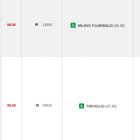
06.04
11815
MILANO P.GARIBALDI
(06.28)
06.04
24515
TREVIGLIO
(07.20)