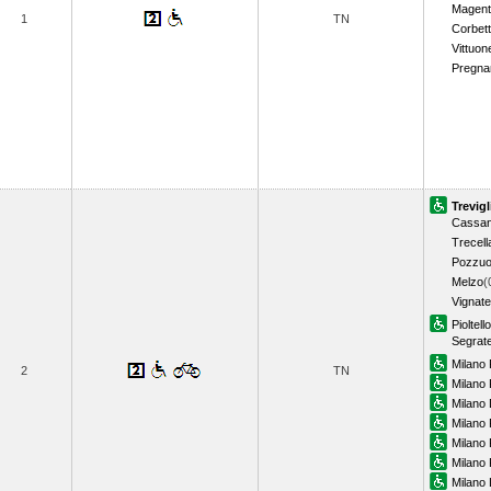
Magent
1
TN
Corbet
Vittuon
Pregna
Trevigl
Cassan
Trecell
Pozzuo
Melzo
(
Vignate
Pioltell
Segrat
Milano 
2
TN
Milano P
Milano
Milano 
Milano
Milano 
Milano 