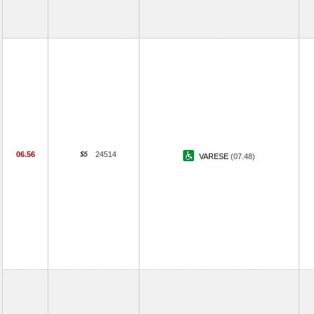
06.56
24514
VARESE
(07.48)