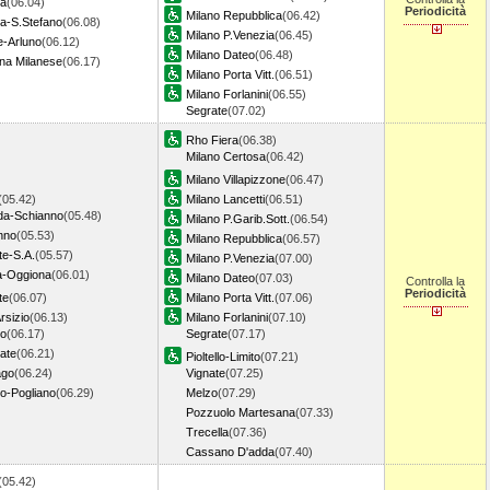
a
(06.04)
Periodicità
Milano Repubblica
(06.42)
ta-S.Stefano
(06.08)
Milano P.Venezia
(06.45)
e-Arluno
(06.12)
Milano Dateo
(06.48)
na Milanese
(06.17)
Milano Porta Vitt.
(06.51)
Milano Forlanini
(06.55)
Segrate
(07.02)
Rho Fiera
(06.38)
Milano Certosa
(06.42)
Milano Villapizzone
(06.47)
(05.42)
Milano Lancetti
(06.51)
a-Schianno
(05.48)
Milano P.Garib.Sott.
(06.54)
nno
(05.53)
Milano Repubblica
(06.57)
te-S.A.
(05.57)
Milano P.Venezia
(07.00)
a-Oggiona
(06.01)
Milano Dateo
(07.03)
Controlla la
Periodicità
te
(06.07)
Milano Porta Vitt.
(07.06)
rsizio
(06.13)
Milano Forlanini
(07.10)
o
(06.17)
Segrate
(07.17)
ate
(06.21)
Pioltello-Limito
(07.21)
ago
(06.24)
Vignate
(07.25)
o-Pogliano
(06.29)
Melzo
(07.29)
Pozzuolo Martesana
(07.33)
Trecella
(07.36)
Cassano D'adda
(07.40)
(05.42)