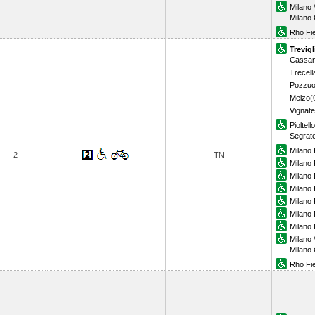
Milano 
Milano
Rho Fi
Trevigl
Cassan
Trecell
Pozzuo
Melzo
(
Vignate
Pioltell
Segrat
Milano 
2
TN
Milano P
Milano
Milano 
Milano
Milano 
Milano 
Milano 
Milano
Rho Fi