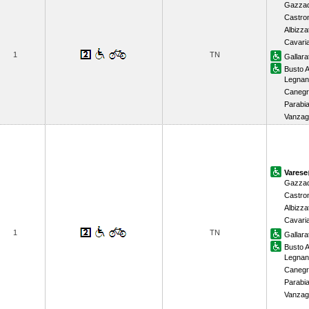
Gazzad
Castro
Albizza
Cavari
1
TN
Gallara
Busto A
Legnan
Canegr
Parabi
Vanzag
Varese
Gazzad
Castro
Albizza
Cavari
1
TN
Gallara
Busto A
Legnan
Canegr
Parabi
Vanzag