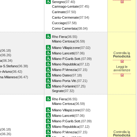
Seregno
(07.40)
Camnago-Lentate
(07.45)
Carimate
(07.50)
Cantu-Cermenate
(07.54)
Cucciago
(07.58)
Como Camerlata
(08.04)
Rho Fiera
(06.55)
Milano Certosa
(06.59)
Milano Villapizzone
(07.02)
a
(06.18)
Controlla la
Milano Lancetti
(07.06)
e
(06.26)
Periodicità
Milano P.Garib.Sott.
(07.09)
a
(06.34)
Milano Repubblica
(07.12)
ta-S.Stefano
(06.38)
Leggi le
Milano P.Venezia
(07.15)
avvertenze
e-Arluno
(06.42)
Milano Dateo
(07.18)
na Milanese
(06.47)
Milano Porta Vitt.
(07.21)
Milano Forlanini
(07.25)
Segrate
(07.32)
Rho Fiera
(06.55)
Milano Certosa
(06.59)
Milano Villapizzone
(07.02)
Milano Lancetti
(07.06)
Milano P.Garib.Sott.
(07.09)
Milano Repubblica
(07.12)
a
(06.18)
Controlla la
Milano P.Venezia
(07.15)
e
(06.26)
Periodicità