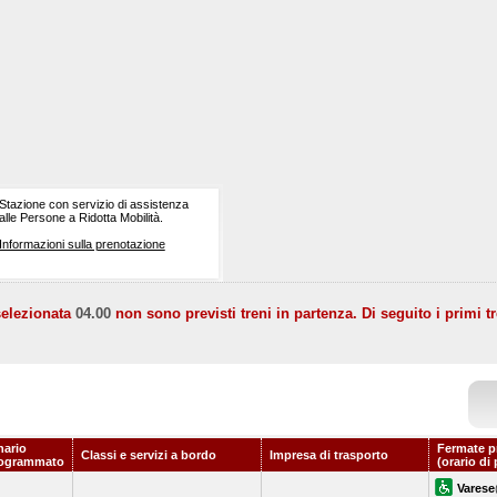
Stazione con servizio di assistenza
alle Persone a Ridotta Mobilità.
Informazioni sulla prenotazione
selezionata
04.00
non sono previsti treni in partenza. Di seguito i primi tr
nario
Fermate p
Classi e servizi a bordo
Impresa di trasporto
ogrammato
(orario di
Varese