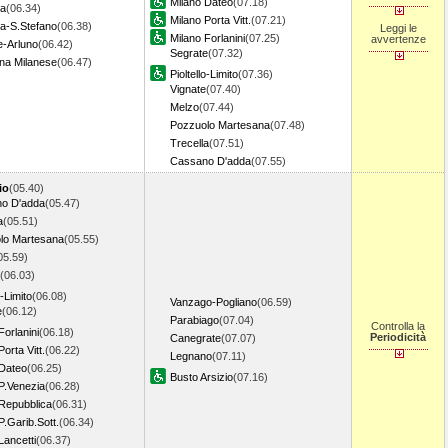
Milano Dateo
(07.18)
a
(06.34)
Milano Porta Vitt.
(07.21)
ta-S.Stefano
(06.38)
Leggi le
Milano Forlanini
(07.25)
avvertenze
e-Arluno
(06.42)
Segrate
(07.32)
na Milanese
(06.47)
Pioltello-Limito
(07.36)
Vignate
(07.40)
Melzo
(07.44)
Pozzuolo Martesana
(07.48)
Trecella
(07.51)
Cassano D'adda
(07.55)
io
(05.40)
o D'adda
(05.47)
a
(05.51)
lo Martesana
(05.55)
05.59)
(06.03)
o-Limito
(06.08)
Vanzago-Pogliano
(06.59)
e
(06.12)
Parabiago
(07.04)
Controlla la
Forlanini
(06.18)
Periodicità
Canegrate
(07.07)
orta Vitt.
(06.22)
Legnano
(07.11)
 Dateo
(06.25)
Busto Arsizio
(07.16)
P.Venezia
(06.28)
 Repubblica
(06.31)
P.Garib.Sott.
(06.34)
Lancetti
(06.37)