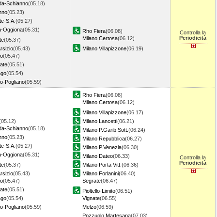
a-Schianno
(05.18)
nno
(05.23)
te-S.A.
(05.27)
a-Oggiona
(05.31)
Rho Fiera
(06.08)
Controlla la
Periodicità
Milano Certosa
(06.12)
te
(05.37)
rsizio
(05.43)
Milano Villapizzone
(06.19)
o
(05.47)
ate
(05.51)
ago
(05.54)
o-Pogliano
(05.59)
Rho Fiera
(06.08)
Milano Certosa
(06.12)
Milano Villapizzone
(06.17)
(05.12)
Milano Lancetti
(06.21)
a-Schianno
(05.18)
Milano P.Garib.Sott.
(06.24)
nno
(05.23)
Milano Repubblica
(06.27)
te-S.A.
(05.27)
Milano P.Venezia
(06.30)
a-Oggiona
(05.31)
Milano Dateo
(06.33)
Controlla la
Periodicità
te
(05.37)
Milano Porta Vitt.
(06.36)
rsizio
(05.43)
Milano Forlanini
(06.40)
o
(05.47)
Segrate
(06.47)
ate
(05.51)
Pioltello-Limito
(06.51)
ago
(05.54)
Vignate
(06.55)
o-Pogliano
(05.59)
Melzo
(06.59)
Pozzuolo Martesana
(07.03)